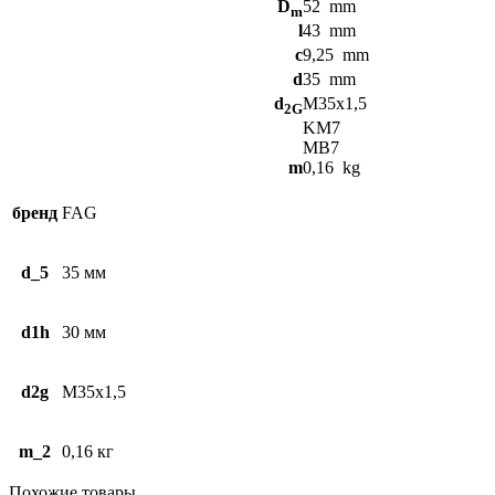
D
52
mm
m
l
43
mm
c
9,25
mm
d
35
mm
d
M35x1,5
2G
KM7
MB7
m
0,16
kg
бренд
FAG
d_5
35 мм
d1h
30 мм
d2g
M35x1,5
m_2
0,16 кг
Похожие товары