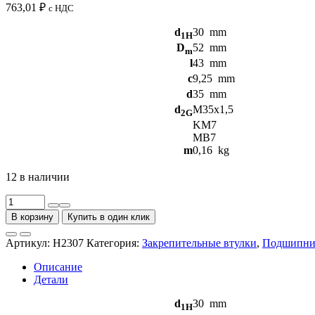
763,01
₽
с НДС
d
30
mm
1H
D
52
mm
m
l
43
mm
c
9,25
mm
d
35
mm
d
M35x1,5
2G
KM7
MB7
m
0,16
kg
12 в наличии
Количество
товара
В корзину
Купить в один клик
Закрепительные
втулки
Артикул:
H2307
Категория:
Закрепительные втулки
,
Подшипни
H2307
FAG
Описание
Детали
d
30
mm
1H