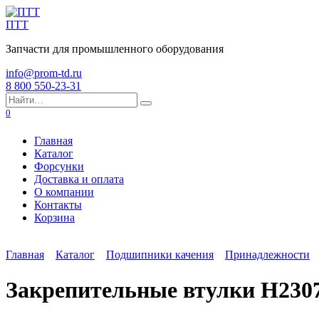
Перейти
к
ПТТ
содержанию
Запчасти для промышленного оборудования
info@prom-td.ru
8 800 550-23-31
Search
for:
0
Главная
Каталог
Форсунки
Доставка и оплата
О компании
Контакты
Корзина
Главная
Каталог
Подшипники качения
Принадлежности
Закрепительные втулки H230