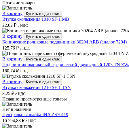
Похожие товары
В корзину
Купить в один клик
Втулка скольжения 1010 SF-1 MB
22,02
₽
с НДС
В корзину
Купить в один клик
Конические роликовые подшипники 30204 ARB (аналог 7204)
125,76
₽
с НДС
В корзину
Купить в один клик
Подшипник шариковый сферический двухрядный 1203 TN ZW
160,74
₽
с НДС
В корзину
Купить в один клик
Втулка скольжения 1210 SF-1 TSN
8,25
₽
с НДС
Недавно просмотренные товары
Нет в наличии
Центральная шайба INA ZS76119
16 794,88
₽
с НДС