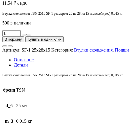
11,54
₽
с НДС
Втулка скольжения TSN 2515 SF-1 размером 25 на 28 на 15 и массой (вес) 0,015 кг.
500 в наличии
Количество
товара
В корзину
Купить в один клик
Втулка
скольжения
Артикул:
SF-1 25x28x15
Категория:
Втулки скольжения
,
Подши
TSN
2515
Описание
SF-
Детали
1
Втулка скольжения TSN 2515 SF-1 размером 25 на 28 на 15 и массой (вес) 0,015 кг.
бренд
TSN
d_6
25 мм
m_3
0,015 кг