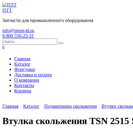
Перейти
к
ПТТ
содержанию
Запчасти для промышленного оборудования
info@prom-td.ru
8 800 550-23-31
Search
for:
0
Главная
Каталог
Форсунки
Доставка и оплата
О компании
Контакты
Корзина
Главная
Каталог
Подшипники скольжения
Втулки скольж
Втулка скольжения TSN 2515 