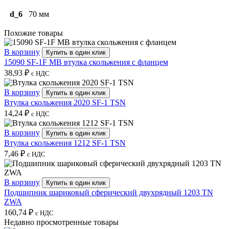
d_6
70 мм
Похожие товары
В корзину
Купить в один клик
15090 SF-1F MB втулка скольжения с фланцем
38,93
₽
с НДС
В корзину
Купить в один клик
Втулка скольжения 2020 SF-1 TSN
14,24
₽
с НДС
В корзину
Купить в один клик
Втулка скольжения 1212 SF-1 TSN
7,46
₽
с НДС
В корзину
Купить в один клик
Подшипник шариковый сферический двухрядный 1203 TN
ZWA
160,74
₽
с НДС
Недавно просмотренные товары