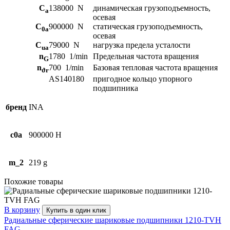
C
138000
N
динамическая грузоподъемность,
a
осевая
C
900000
N
статическая грузоподъемность,
0a
осевая
C
79000
N
нагрузка предела усталости
ua
n
1780
1/min
Предельная частота вращения
G
n
700
1/min
Базовая тепловая частота вращения
ϑr
AS140180
пригодное кольцо упорного
подшипника
бренд
INA
c0a
900000 Н
m_2
219 g
Похожие товары
В корзину
Купить в один клик
Радиальные сферические шариковые подшипники 1210-TVH
FAG