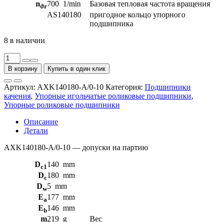
n
700
1/min
Базовая тепловая частота вращения
ϑr
AS140180
пригодное кольцо упорного
подшипника
8 в наличии
Количество
товара
В корзину
Купить в один клик
Упорные
игольчатые
Артикул:
AXK140180-A/0-10
Категория:
Подшипники
роликовый
качения
,
Упорные игольчатые роликовые подшипники
,
подшипники
Упорные роликовые подшипники
без
колец
Описание
AXK140180-
Детали
A/0-
10
AXK140180-A/0-10 — допуски на партию
INA
D
140
mm
c1
D
180
mm
c
D
5
mm
w
E
177
mm
a
E
146
mm
b
m
219
g
Вес