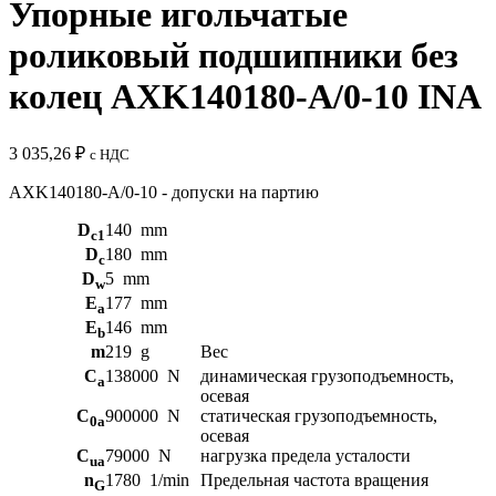
Упорные игольчатые
роликовый подшипники без
колец AXK140180-A/0-10 INA
3 035,26
₽
с НДС
AXK140180-A/0-10 - допуски на партию
D
140
mm
c1
D
180
mm
c
D
5
mm
w
E
177
mm
a
E
146
mm
b
m
219
g
Вес
C
138000
N
динамическая грузоподъемность,
a
осевая
C
900000
N
статическая грузоподъемность,
0a
осевая
C
79000
N
нагрузка предела усталости
ua
n
1780
1/min
Предельная частота вращения
G