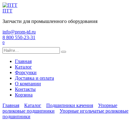
Перейти
к
ПТТ
содержанию
Запчасти для промышленного оборудования
info@prom-td.ru
8 800 550-23-31
0
Search
for:
Главная
Каталог
Форсунки
Доставка и оплата
О компании
Контакты
Корзина
Главная
Каталог
Подшипники качения
Упорные
роликовые подшипники
Упорные игольчатые роликовые
подшипники