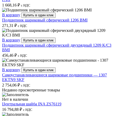
1 668,16
₽
с НДС
В корзину
Купить в один клик
Подшипник шариковый сферический 1206 BMI
271,31
₽
с НДС
В корзину
Купить в один клик
Подшипник шариковый сферический двухрядный 1209 K/C3
BMI
456,46
₽
с НДС
В корзину
Купить в один клик
Самоустанавливающиеся шариковые подшипники — 1307
EKTN9 SKF
2 754,06
₽
с НДС
Недавно просмотренные товары
Нет в наличии
Центральная шайба INA ZS76119
16 794,88
₽
с НДС