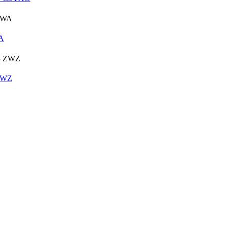
A
ZWZ