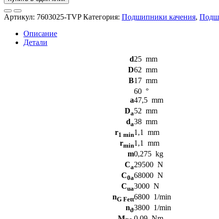
Артикул:
7603025-TVP
Категория:
Подшипники качения
,
Подш
Описание
Детали
d
25
mm
D
62
mm
B
17
mm
60
°
a
47,5
mm
D
52
mm
a
d
38
mm
a
r
1,1
mm
1 min
r
1,1
mm
min
m
0,275
kg
C
29500
N
a
C
68000
N
0a
C
3000
N
ua
n
6800
1/min
G Fett
n
3800
1/min
ϑ
M
0,09
Nm