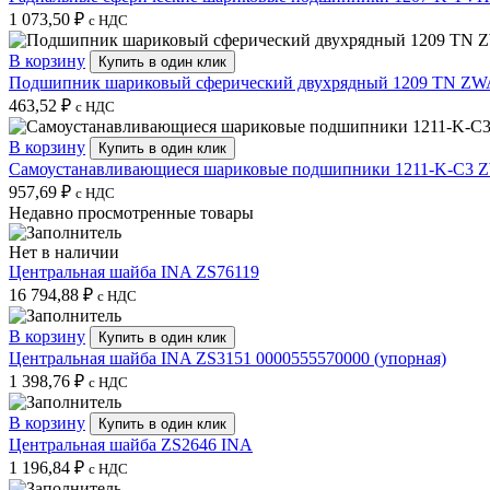
1 073,50
₽
с НДС
В корзину
Купить в один клик
Подшипник шариковый сферический двухрядный 1209 TN ZW
463,52
₽
с НДС
В корзину
Купить в один клик
Самоустанавливающиеся шариковые подшипники 1211-K-C3 
957,69
₽
с НДС
Недавно просмотренные товары
Нет в наличии
Центральная шайба INA ZS76119
16 794,88
₽
с НДС
В корзину
Купить в один клик
Центральная шайба INA ZS3151 0000555570000 (упорная)
1 398,76
₽
с НДС
В корзину
Купить в один клик
Центральная шайба ZS2646 INA
1 196,84
₽
с НДС