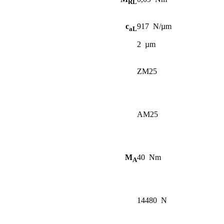
RL
c
917
N/µm
aL
2
µm
ZM25
AM25
M
40
Nm
A
14480
N