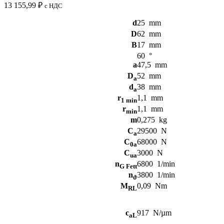
13 155,99
₽
с НДС
d
25
mm
D
62
mm
B
17
mm
60
°
a
47,5
mm
D
52
mm
a
d
38
mm
a
r
1,1
mm
1 min
r
1,1
mm
min
m
0,275
kg
C
29500
N
a
C
68000
N
0a
C
3000
N
ua
n
6800
1/min
G Fett
n
3800
1/min
ϑ
M
0,09
Nm
RL
c
917
N/µm
aL