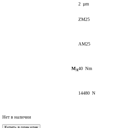
2
µm
ZM25
AM25
M
40
Nm
A
14480
N
Нет в наличии
Купить в один клик