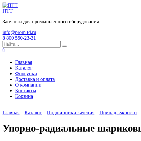
Перейти
к
ПТТ
содержанию
Запчасти для промышленного оборудования
info@prom-td.ru
8 800 550-23-31
Search
for:
0
Главная
Каталог
Форсунки
Доставка и оплата
О компании
Контакты
Корзина
Главная
Каталог
Подшипники качения
Принадлежности
Упорно-радиальные шариков