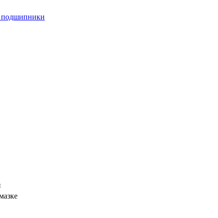
 подшипники
й
мазке