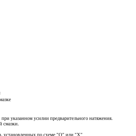
й
мазке
 при указанном усилии предварительного натяжения.
 смазки.
, установленных по схеме "О" или "Х"