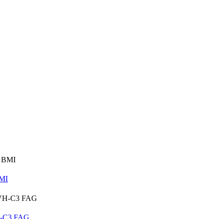
MI
H-C3 FAG