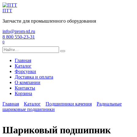
Перейти
к
ПТТ
содержанию
Запчасти для промышленного оборудования
info@prom-td.ru
8 800 550-23-31
0
Search
for:
Главная
Каталог
Форсунки
Доставка и оплата
О компании
Контакты
Корзина
Главная
Каталог
Подшипники качения
Радиальные
шариковые подшипники
Шариковый подшипник