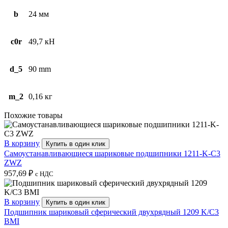
b
24 мм
c0r
49,7 кН
d_5
90 mm
m_2
0,16 кг
Похожие товары
В корзину
Купить в один клик
Самоустанавливающиеся шариковые подшипники 1211-K-C3
ZWZ
957,69
₽
с НДС
В корзину
Купить в один клик
Подшипник шариковый сферический двухрядный 1209 K/C3
BMI