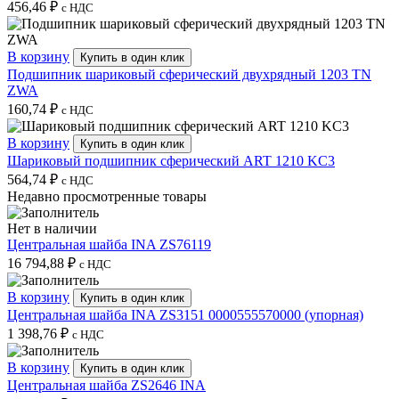
456,46
₽
с НДС
В корзину
Купить в один клик
Подшипник шариковый сферический двухрядный 1203 TN
ZWA
160,74
₽
с НДС
В корзину
Купить в один клик
Шариковый подшипник сферический ART 1210 KC3
564,74
₽
с НДС
Недавно просмотренные товары
Нет в наличии
Центральная шайба INA ZS76119
16 794,88
₽
с НДС
В корзину
Купить в один клик
Центральная шайба INA ZS3151 0000555570000 (упорная)
1 398,76
₽
с НДС
В корзину
Купить в один клик
Центральная шайба ZS2646 INA