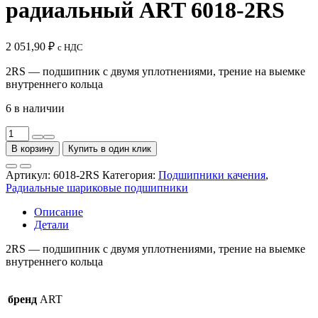
радиальный ART 6018-2RS
2 051,90
₽
с НДС
2RS — подшипник с двумя уплотнениями, трение на выемке
внутреннего кольца
6 в наличии
Количество
товара
В корзину
Купить в один клик
Шариковый
подшипник
Артикул:
6018-2RS
Категория:
Подшипники качения
,
радиальный
Радиальные шариковые подшипники
ART
6018-
Описание
2RS
Детали
2RS — подшипник с двумя уплотнениями, трение на выемке
внутреннего кольца
бренд
ART