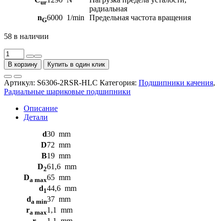
ur
радиальная
n
6000
1/min
Предельная частота вращения
G
58 в наличии
Количество
товара
В корзину
Купить в один клик
Шариковые
подшипники
Артикул:
S6306-2RSR-HLC
Категория:
Подшипники качения
,
радиальные
Радиальные шариковые подшипники
S6306-
2RSR-
Описание
HLC
Детали
FAG
d
30
mm
D
72
mm
B
19
mm
D
61,6
mm
2
D
65
mm
a max
d
44,6
mm
1
d
37
mm
a min
r
1,1
mm
a max
r
1,1
mm