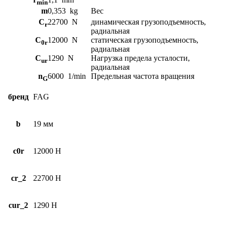
min
m
0,353
kg
Вес
C
22700
N
динамическая грузоподъемность,
r
радиальная
C
12000
N
статическая грузоподъемность,
0r
радиальная
C
1290
N
Нагрузка предела усталости,
ur
радиальная
n
6000
1/min
Предельная частота вращения
G
бренд
FAG
b
19 мм
c0r
12000 Н
cr_2
22700 Н
cur_2
1290 Н