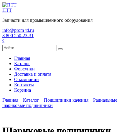
Перейти
к
ПТТ
содержанию
Запчасти для промышленного оборудования
info@prom-td.ru
8 800 550-23-31
0
Search
for:
Главная
Каталог
Форсунки
Доставка и оплата
О компании
Контакты
Корзина
Главная
Каталог
Подшипники качения
Радиальные
шариковые подшипники
Шариковые подшипники