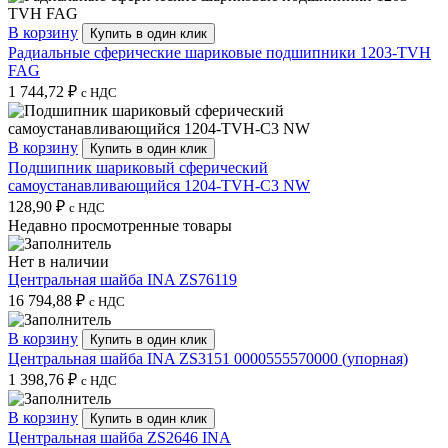
В корзину
Купить в один клик
Радиальные сферические шариковые подшипники 1203-TVH
FAG
1 744,72
₽
с НДС
В корзину
Купить в один клик
Подшипник шариковый сферический
самоустанавливающийся 1204-TVH-C3 NW
128,90
₽
с НДС
Недавно просмотренные товары
Нет в наличии
Центральная шайба INA ZS76119
16 794,88
₽
с НДС
В корзину
Купить в один клик
Центральная шайба INA ZS3151 0000555570000 (упорная)
1 398,76
₽
с НДС
В корзину
Купить в один клик
Центральная шайба ZS2646 INA