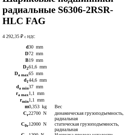
радиальные S6306-2RSR-
HLC FAG
4 292,35
₽
с НДС
d
30
mm
D
72
mm
B
19
mm
D
61,6
mm
2
D
65
mm
a max
d
44,6
mm
1
d
37
mm
a min
r
1,1
mm
a max
r
1,1
mm
min
m
0,353
kg
Вес
C
22700
N
динамическая грузоподъемность,
r
радиальная
C
12000
N
статическая грузоподъемность,
0r
радиальная
C
1290
N
Нагрузка предела усталости,