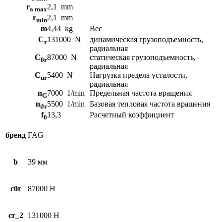
r
2,1
mm
a max
r
2,1
mm
min
m
4,44
kg
Вес
C
131000
N
динамическая грузоподъемность,
r
радиальная
C
87000
N
статическая грузоподъемность,
0r
радиальная
C
5400
N
Нагрузка предела усталости,
ur
радиальная
n
7000
1/min
Предельная частота вращения
G
n
5500
1/min
Базовая тепловая частота вращения
ϑr
f
13,3
Расчетный коэффициент
0
бренд
FAG
b
39 мм
c0r
87000 Н
cr_2
131000 Н