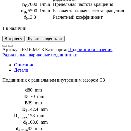
n
7000
1/min
Предельная частота вращения
G
n
5500
1/min
Базовая тепловая частота вращения
ϑr
f
13,3
Расчетный коэффициент
0
1 в наличии
В корзину
Купить в один клик
Артикул:
6316-M-C3
Категория:
Подшипники качения
,
Радиальные шариковые подшипники
Описание
Детали
Подшипник с радиальным внутренним зазором C3
d
80
mm
D
170
mm
B
39
mm
D
142,4
mm
1
D
158
mm
a max
d
108,6
mm
1
d
92
mm
a min