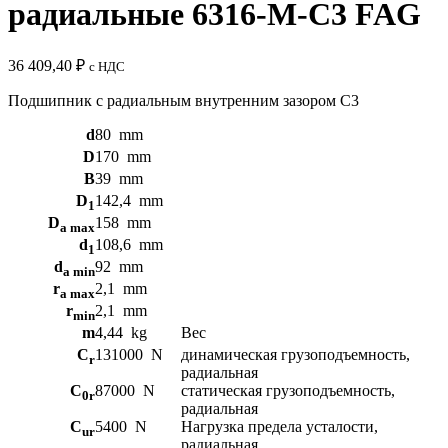
радиальные 6316-M-C3 FAG
36 409,40
₽
с НДС
Подшипник с радиальным внутренним зазором C3
d
80
mm
D
170
mm
B
39
mm
D
142,4
mm
1
D
158
mm
a max
d
108,6
mm
1
d
92
mm
a min
r
2,1
mm
a max
r
2,1
mm
min
m
4,44
kg
Вес
C
131000
N
динамическая грузоподъемность,
r
радиальная
C
87000
N
статическая грузоподъемность,
0r
радиальная
C
5400
N
Нагрузка предела усталости,
ur
радиальная