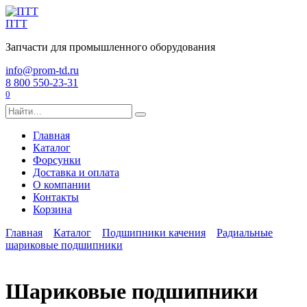
Перейти
к
ПТТ
содержанию
Запчасти для промышленного оборудования
info@prom-td.ru
8 800 550-23-31
0
Search
for:
Главная
Каталог
Форсунки
Доставка и оплата
О компании
Контакты
Корзина
Главная
Каталог
Подшипники качения
Радиальные
шариковые подшипники
Шариковые подшипники