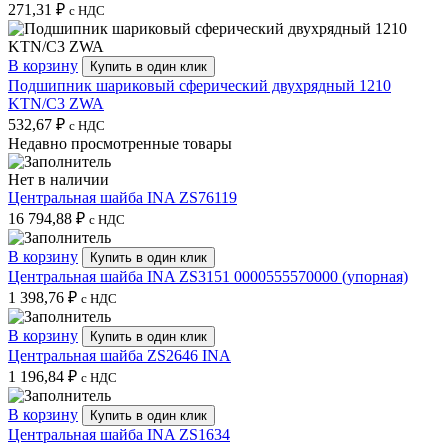
271,31
₽
с НДС
В корзину
Купить в один клик
Подшипник шариковый сферический двухрядный 1210
KTN/C3 ZWA
532,67
₽
с НДС
Недавно просмотренные товары
Нет в наличии
Центральная шайба INA ZS76119
16 794,88
₽
с НДС
В корзину
Купить в один клик
Центральная шайба INA ZS3151 0000555570000 (упорная)
1 398,76
₽
с НДС
В корзину
Купить в один клик
Центральная шайба ZS2646 INA
1 196,84
₽
с НДС
В корзину
Купить в один клик
Центральная шайба INA ZS1634