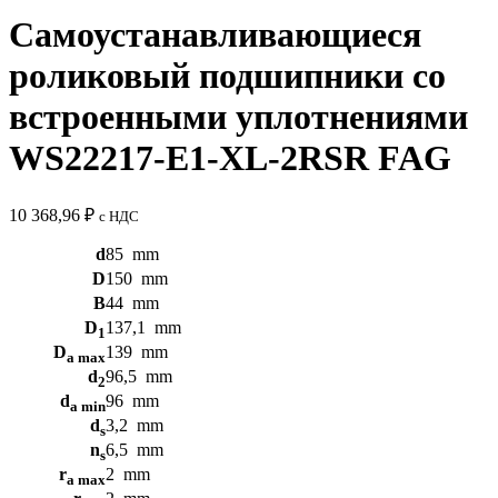
Самоустанавливающиеся
роликовый подшипники со
встроенными уплотнениями
WS22217-E1-XL-2RSR FAG
10 368,96
₽
с НДС
d
85
mm
D
150
mm
B
44
mm
D
137,1
mm
1
D
139
mm
a max
d
96,5
mm
2
d
96
mm
a min
d
3,2
mm
s
n
6,5
mm
s
r
2
mm
a max