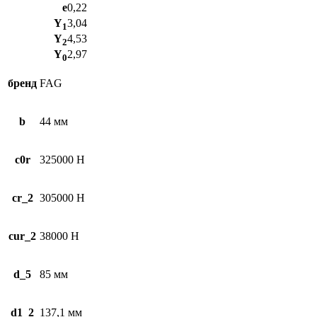
e
0,22
Y
3,04
1
Y
4,53
2
Y
2,97
0
бренд
FAG
b
44 мм
c0r
325000 Н
cr_2
305000 Н
cur_2
38000 Н
d_5
85 мм
d1_2
137,1 мм