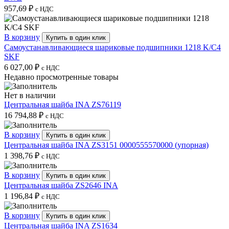
957,69
₽
с НДС
В корзину
Купить в один клик
Самоустанавливающиеся шариковые подшипники 1218 K/C4
SKF
6 027,00
₽
с НДС
Недавно просмотренные товары
Нет в наличии
Центральная шайба INA ZS76119
16 794,88
₽
с НДС
В корзину
Купить в один клик
Центральная шайба INA ZS3151 0000555570000 (упорная)
1 398,76
₽
с НДС
В корзину
Купить в один клик
Центральная шайба ZS2646 INA
1 196,84
₽
с НДС
В корзину
Купить в один клик
Центральная шайба INA ZS1634