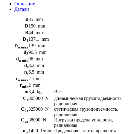
WS22217-
Описание
E1-
Детали
XL-
2RSR
d
85
mm
FAG
D
150
mm
B
44
mm
D
137,1
mm
1
D
139
mm
a max
d
96,5
mm
2
d
96
mm
a min
d
3,2
mm
s
n
6,5
mm
s
r
2
mm
a max
r
2
mm
min
m
3,4
kg
Вес
C
305000
N
динамическая грузоподъемность,
r
радиальная
C
325000
N
статическая грузоподъемность,
0r
радиальная
C
38000
N
Нагрузка предела усталости,
ur
радиальная
n
1420
1/min
Предельная частота вращения
G