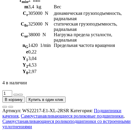
r
2
mm
min
m
3,4
kg
Вес
C
305000
N
динамическая грузоподъемность,
r
радиальная
C
325000
N
статическая грузоподъемность,
0r
радиальная
C
38000
N
Нагрузка предела усталости,
ur
радиальная
n
1420
1/min
Предельная частота вращения
G
e
0,22
Y
3,04
1
Y
4,53
2
Y
2,97
0
4 в наличии
Количество
товара
В корзину
Купить в один клик
Самоустанавливающиеся
роликовый
Артикул:
WS22217-E1-XL-2RSR
Категория:
Подшипники
подшипники
качения
,
Самоустанавливающиеся роликовые подшипники
,
со
Самоустанавливающиеся роликоподшипники со встроенными
встроенными
уплотнениями
уплотнениями