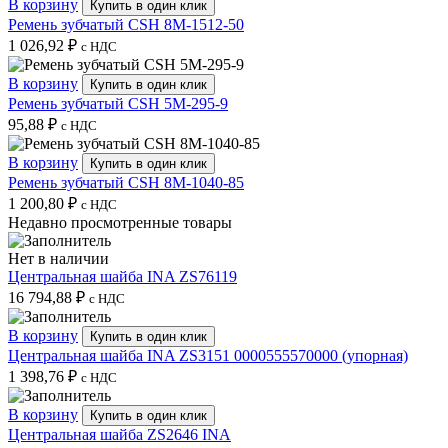
В корзину
Купить в один клик
Ремень зубчатый CSH 8M-1512-50
1 026,92
₽
с НДС
В корзину
Купить в один клик
Ремень зубчатый CSH 5M-295-9
95,88
₽
с НДС
В корзину
Купить в один клик
Ремень зубчатый CSH 8M-1040-85
1 200,80
₽
с НДС
Недавно просмотренные товары
Нет в наличии
Центральная шайба INA ZS76119
16 794,88
₽
с НДС
В корзину
Купить в один клик
Центральная шайба INA ZS3151 0000555570000 (упорная)
1 398,76
₽
с НДС
В корзину
Купить в один клик
Центральная шайба ZS2646 INA