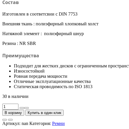
Состав
Изготовлен в соответсвии с DIN 7753
Внешняя ткань : полиэфирный хлопковый холст
Натяжной элемент : полиэфирный шнур
Резина : NR SBR
Преимущества
Подходит для жестких дисков с ограниченным пространс
Износостойкий
Ровная передача мощности
Отличные эксплуатационные качества
Статическая проводимость по ISO 1813
30 в наличии
Количество
товара
В корзину
Купить в один клик
Ремень
узкоклиновой
Артикул:
nan
Категория:
Ремни
SPB