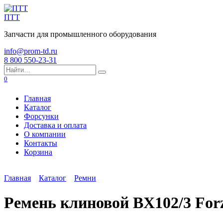
Перейти
к
ПТТ
содержанию
Запчасти для промышленного оборудования
info@prom-td.ru
8 800 550-23-31
Search
for:
0
Главная
Каталог
Форсунки
Доставка и оплата
О компании
Контакты
Корзина
Главная
Каталог
Ремни
Ремень клиновой BX102/3 Forz