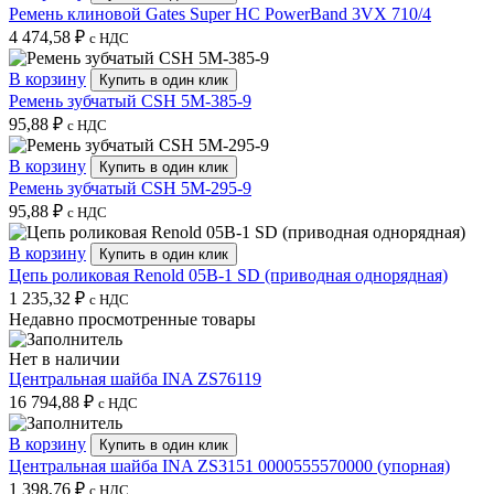
Ремень клиновой Gates Super HC PowerBand 3VX 710/4
4 474,58
₽
с НДС
В корзину
Купить в один клик
Ремень зубчатый CSH 5M-385-9
95,88
₽
с НДС
В корзину
Купить в один клик
Ремень зубчатый CSH 5M-295-9
95,88
₽
с НДС
В корзину
Купить в один клик
Цепь роликовая Renold 05B-1 SD (приводная однорядная)
1 235,32
₽
с НДС
Недавно просмотренные товары
Нет в наличии
Центральная шайба INA ZS76119
16 794,88
₽
с НДС
В корзину
Купить в один клик
Центральная шайба INA ZS3151 0000555570000 (упорная)
1 398,76
₽
с НДС