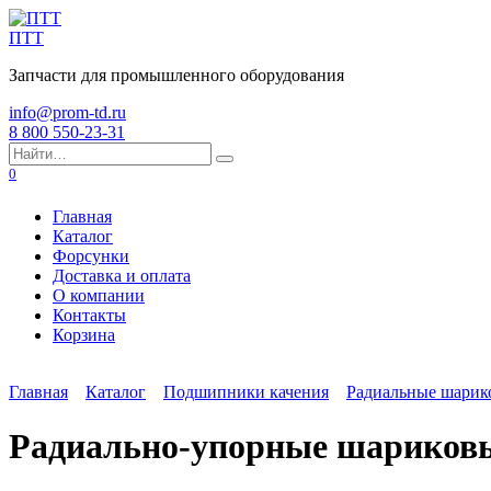
Перейти
к
ПТТ
содержанию
Запчасти для промышленного оборудования
info@prom-td.ru
8 800 550-23-31
Search
for:
0
Главная
Каталог
Форсунки
Доставка и оплата
О компании
Контакты
Корзина
Главная
Каталог
Подшипники качения
Радиальные шари
Радиально-упорные шариков