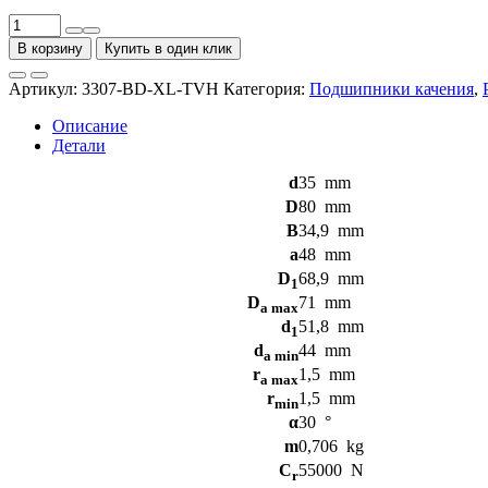
Количество
товара
В корзину
Купить в один клик
Радиально-
упорные
Артикул:
3307-BD-XL-TVH
Категория:
Подшипники качения
,
шариковые
подшипники
Описание
3307-
Детали
BD-
XL-
d
35
mm
TVH
D
80
mm
FAG
B
34,9
mm
a
48
mm
D
68,9
mm
1
D
71
mm
a max
d
51,8
mm
1
d
44
mm
a min
r
1,5
mm
a max
r
1,5
mm
min
α
30
°
m
0,706
kg
C
55000
N
r