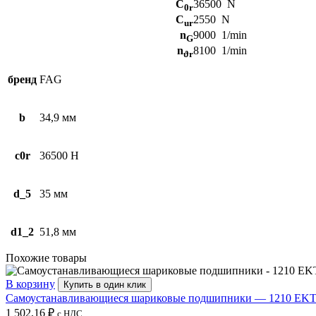
C
36500
N
0r
C
2550
N
ur
n
9000
1/min
G
n
8100
1/min
ϑr
бренд
FAG
b
34,9 мм
c0r
36500 Н
d_5
35 мм
d1_2
51,8 мм
Похожие товары
В корзину
Купить в один клик
Самоустанавливающиеся шариковые подшипники — 1210 EK
1 502,16
₽
с НДС