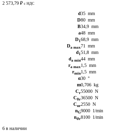
2 573,79
₽
с НДС
d
35
mm
D
80
mm
B
34,9
mm
a
48
mm
D
68,9
mm
1
D
71
mm
a max
d
51,8
mm
1
d
44
mm
a min
r
1,5
mm
a max
r
1,5
mm
min
α
30
°
m
0,706
kg
C
55000
N
r
C
36500
N
0r
C
2550
N
ur
n
9000
1/min
G
n
8100
1/min
ϑr
6 в наличии