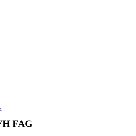
и
TVH FAG