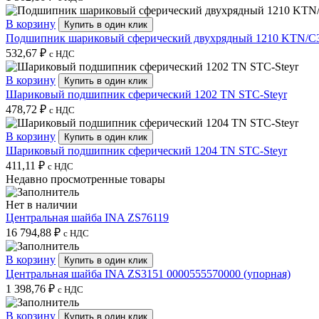
В корзину
Купить в один клик
Подшипник шариковый сферический двухрядный 1210 KTN/
532,67
₽
с НДС
В корзину
Купить в один клик
Шариковый подшипник сферический 1202 TN STC-Steyr
478,72
₽
с НДС
В корзину
Купить в один клик
Шариковый подшипник сферический 1204 TN STC-Steyr
411,11
₽
с НДС
Недавно просмотренные товары
Нет в наличии
Центральная шайба INA ZS76119
16 794,88
₽
с НДС
В корзину
Купить в один клик
Центральная шайба INA ZS3151 0000555570000 (упорная)
1 398,76
₽
с НДС
В корзину
Купить в один клик