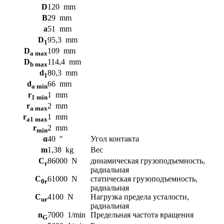
FAG
D
120
mm
B
29
mm
a
51
mm
D
95,3
mm
1
D
109
mm
a max
D
114,4
mm
b max
d
80,3
mm
1
d
66
mm
a min
r
1
mm
1 min
r
2
mm
a max
r
1
mm
a1 max
r
2
mm
min
α
40
°
Угол контакта
m
1,38
kg
Вес
C
86000
N
динамическая грузоподъемность,
r
радиальная
C
61000
N
статическая грузоподъемность,
0r
радиальная
C
4100
N
Нагрузка предела усталости,
ur
радиальная
n
7000
1/min
Предельная частота вращения
G