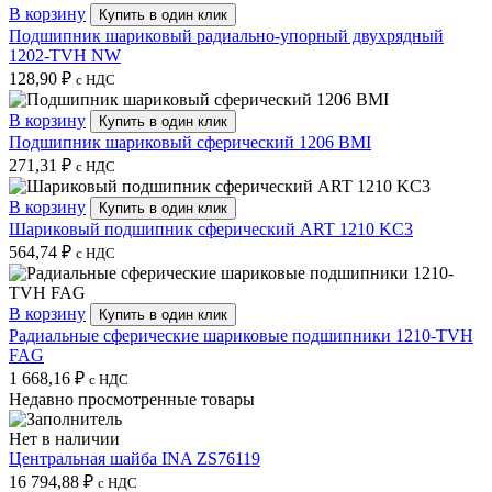
В корзину
Купить в один клик
Подшипник шариковый радиально-упорный двухрядный
1202-TVH NW
128,90
₽
с НДС
В корзину
Купить в один клик
Подшипник шариковый сферический 1206 BMI
271,31
₽
с НДС
В корзину
Купить в один клик
Шариковый подшипник сферический ART 1210 KC3
564,74
₽
с НДС
В корзину
Купить в один клик
Радиальные сферические шариковые подшипники 1210-TVH
FAG
1 668,16
₽
с НДС
Недавно просмотренные товары
Нет в наличии
Центральная шайба INA ZS76119
16 794,88
₽
с НДС