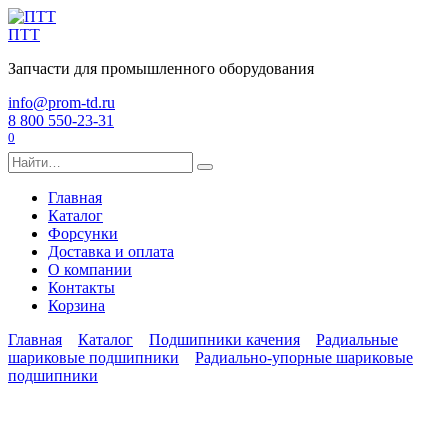
Перейти
к
ПТТ
содержанию
Запчасти для промышленного оборудования
info@prom-td.ru
8 800 550-23-31
0
Search
for:
Главная
Каталог
Форсунки
Доставка и оплата
О компании
Контакты
Корзина
Главная
Каталог
Подшипники качения
Радиальные
шариковые подшипники
Радиально-упорные шариковые
подшипники