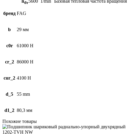
n
5600
1/min
Базовая тепловая частота вращения
ϑr
бренд
FAG
b
29 мм
c0r
61000 Н
cr_2
86000 Н
cur_2
4100 Н
d_5
55 mm
d1_2
80,3 мм
Похожие товары