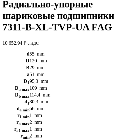
Радиально-упорные
шариковые подшипники
7311-B-XL-TVP-UA FAG
10 652,94
₽
с НДС
d
55
mm
D
120
mm
B
29
mm
a
51
mm
D
95,3
mm
1
D
109
mm
a max
D
114,4
mm
b max
d
80,3
mm
1
d
66
mm
a min
r
1
mm
1 min
r
2
mm
a max
r
1
mm
a1 max
r
2
mm
min