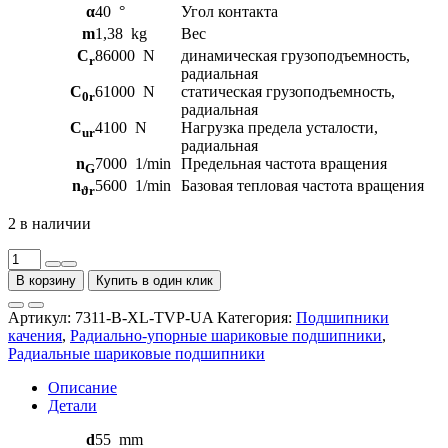
α
40
°
Угол контакта
m
1,38
kg
Вес
C
86000
N
динамическая грузоподъемность,
r
радиальная
C
61000
N
статическая грузоподъемность,
0r
радиальная
C
4100
N
Нагрузка предела усталости,
ur
радиальная
n
7000
1/min
Предельная частота вращения
G
n
5600
1/min
Базовая тепловая частота вращения
ϑr
2 в наличии
Количество
товара
В корзину
Купить в один клик
Радиально-
упорные
Артикул:
7311-B-XL-TVP-UA
Категория:
Подшипники
шариковые
качения
,
Радиально-упорные шариковые подшипники
,
подшипники
Радиальные шариковые подшипники
7311-
B-
Описание
XL-
Детали
TVP-
UA
d
55
mm