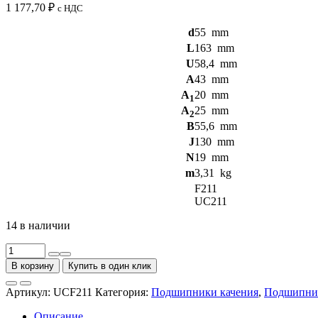
1 177,70
₽
с НДС
d
55
mm
L
163
mm
U
58,4
mm
A
43
mm
A
20
mm
1
A
25
mm
2
B
55,6
mm
J
130
mm
N
19
mm
m
3,31
kg
F211
UC211
14 в наличии
Количество
товара
В корзину
Купить в один клик
Подшипниковые
узлы
Артикул:
UCF211
Категория:
Подшипники качения
,
Подшипник
с
корпусами
Описание