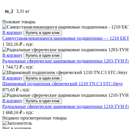
m_2
3,31 кг
Похожие товары
В корзину
Купить в один клик
Самоустанавливающиеся шариковые подшипники — 1210 EK
1 502,16
₽
с НДС
В корзину
Купить в один клик
Радиальные сферические шариковые подшипники 1203-TVH 
1 744,72
₽
с НДС
В корзину
Купить в один клик
Шариковый подшипник сферический 1210 TN.C3 STC-Steyr
875,65
₽
с НДС
В корзину
Купить в один клик
Радиальные сферические шариковые подшипники 1210-TVH 
1 668,16
₽
с НДС
Недавно просмотренные товары
Нет в наличии