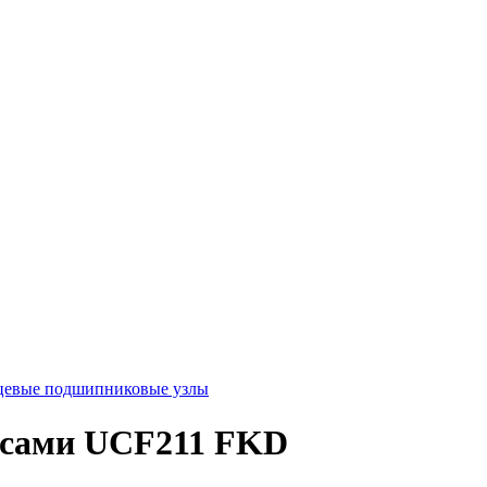
цевые подшипниковые узлы
усами UCF211 FKD