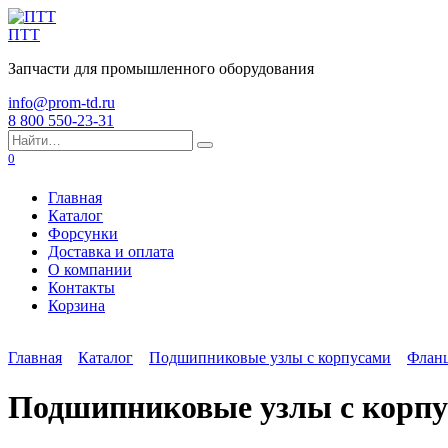
Перейти
к
ПТТ
содержанию
Запчасти для промышленного оборудования
info@prom-td.ru
8 800 550-23-31
Search
for:
0
Главная
Каталог
Форсунки
Доставка и оплата
О компании
Контакты
Корзина
Главная
Каталог
Подшипниковые узлы с корпусами
Флан
Подшипниковые узлы с корп