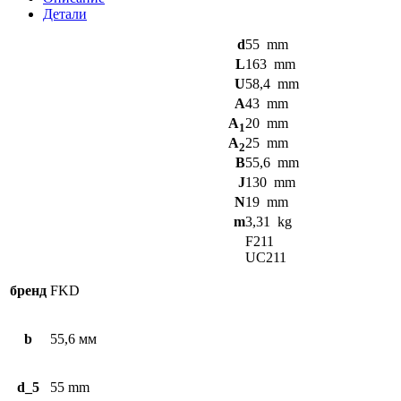
UCF211
Детали
FKD
d
55
mm
L
163
mm
U
58,4
mm
A
43
mm
A
20
mm
1
A
25
mm
2
B
55,6
mm
J
130
mm
N
19
mm
m
3,31
kg
F211
UC211
бренд
FKD
b
55,6 мм
d_5
55 mm