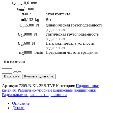
r
0,6
mm
a1 max
r
1
mm
min
α
40
°
Угол контакта
m
0,132
kg
Вес
C
15300
N
динамическая грузоподъемность,
r
радиальная
C
9000
N
статическая грузоподъемность,
0r
радиальная
C
600
N
Нагрузка предела усталости,
ur
радиальная
n
8000
1/min
Предельная частота вращения
G
10 в наличии
Количество
товара
В корзину
Купить в один клик
Подшипники
шариковые
Артикул:
7205-B-XL-2RS-TVP
Категория:
Подшипники
радиально-
качения
,
Радиально-упорные шариковые подшипники
,
упорные
Радиальные шариковые подшипники
FAG
7205-
Описание
B-
Детали
XL-