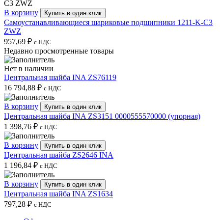
В корзину
Купить в один клик
Самоустанавливающиеся шариковые подшипники 1211-K-C3
ZWZ
957,69
₽
с НДС
Недавно просмотренные товары
Нет в наличии
Центральная шайба INA ZS76119
16 794,88
₽
с НДС
В корзину
Купить в один клик
Центральная шайба INA ZS3151 0000555570000 (упорная)
1 398,76
₽
с НДС
В корзину
Купить в один клик
Центральная шайба ZS2646 INA
1 196,84
₽
с НДС
В корзину
Купить в один клик
Центральная шайба INA ZS1634
797,28
₽
с НДС