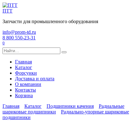
Перейти
к
ПТТ
содержанию
Запчасти для промышленного оборудования
info@prom-td.ru
8 800 550-23-31
0
Search
for:
Главная
Каталог
Форсунки
Доставка и оплата
О компании
Контакты
Корзина
Главная
Каталог
Подшипники качения
Радиальные
шариковые подшипники
Радиально-упорные шариковые
подшипники