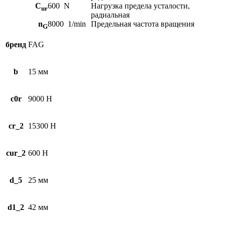
C
600
N
Нагрузка предела усталости,
ur
радиальная
n
8000
1/min
Предельная частота вращения
G
бренд
FAG
b
15 мм
c0r
9000 Н
cr_2
15300 Н
cur_2
600 Н
d_5
25 мм
d1_2
42 мм