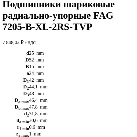
Подшипники шариковые
радиально-упорные FAG
7205-B-XL-2RS-TVP
7 848,02
₽
с НДС
d
25
mm
D
52
mm
B
15
mm
a
24
mm
D
42
mm
1
D
44,1
mm
2
D
48
mm
3
D
46,4
mm
a max
D
47,8
mm
b max
d
31,8
mm
2
d
30,6
mm
a min
r
0,6
mm
1 min
r
1
mm
a max