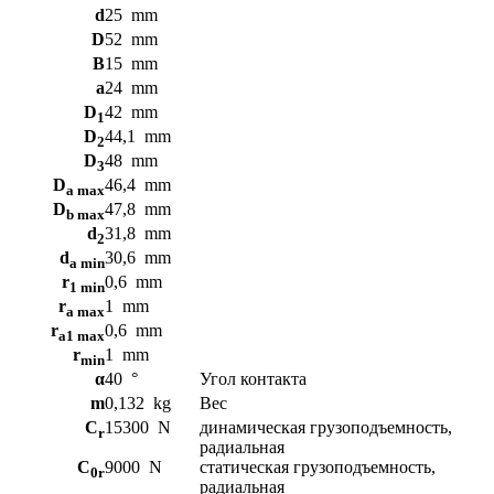
2RS-
d
25
mm
TVP
D
52
mm
B
15
mm
a
24
mm
D
42
mm
1
D
44,1
mm
2
D
48
mm
3
D
46,4
mm
a max
D
47,8
mm
b max
d
31,8
mm
2
d
30,6
mm
a min
r
0,6
mm
1 min
r
1
mm
a max
r
0,6
mm
a1 max
r
1
mm
min
α
40
°
Угол контакта
m
0,132
kg
Вес
C
15300
N
динамическая грузоподъемность,
r
радиальная
C
9000
N
статическая грузоподъемность,
0r
радиальная