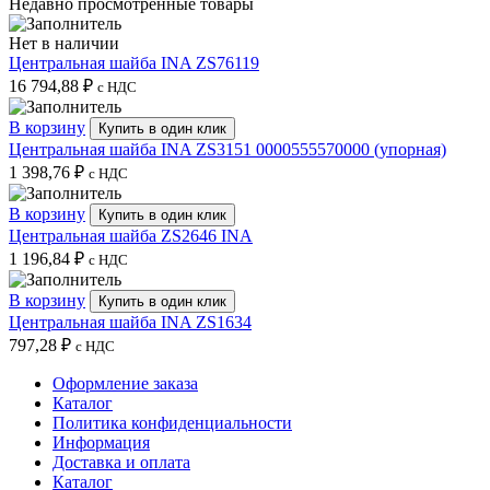
Недавно просмотренные товары
Нет в наличии
Центральная шайба INA ZS76119
16 794,88
₽
с НДС
В корзину
Купить в один клик
Центральная шайба INA ZS3151 0000555570000 (упорная)
1 398,76
₽
с НДС
В корзину
Купить в один клик
Центральная шайба ZS2646 INA
1 196,84
₽
с НДС
В корзину
Купить в один клик
Центральная шайба INA ZS1634
797,28
₽
с НДС
Оформление заказа
Каталог
Политика конфиденциальности
Информация
Доставка и оплата
Каталог