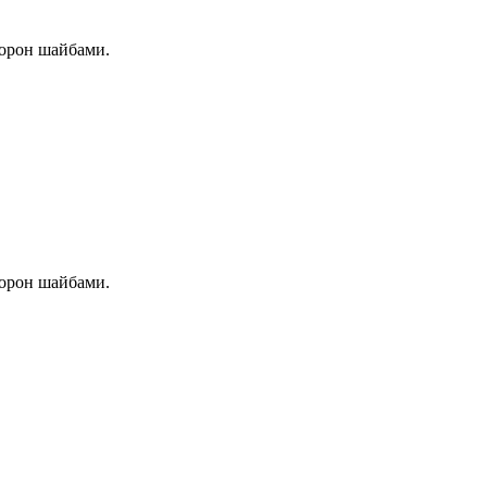
торон шайбами.
торон шайбами.