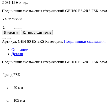
2 081,12
₽
с НДС
Подшипник скольжения сферический GEH60 ES-2RS FSK размером
5 в наличии
Количество
товара
В корзину
Купить в один клик
Подшипник
скольжения
Артикул:
GEH 60 ES-2RS
Категория:
Подшипники скольжения
сферический
GEH60
Описание
ES-
Детали
2RS
FSK
Подшипник скольжения сферический GEH60 ES-2RS FSK размером
бренд
FSK
c
40 мм
d
105 мм