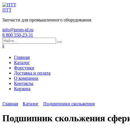
Перейти
к
ПТТ
содержанию
Запчасти для промышленного оборудования
info@prom-td.ru
8 800 550-23-31
Search
for:
0
Главная
Каталог
Форсунки
Доставка и оплата
О компании
Контакты
Корзина
Главная
Каталог
Подшипники скольжения
Подшипник скольжения сфер