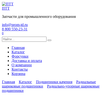
Перейти
к
ПТТ
содержанию
Запчасти для промышленного оборудования
info@prom-td.ru
8 800 550-23-31
0
Search
for:
Главная
Каталог
Форсунки
Доставка и оплата
О компании
Контакты
Корзина
Главная
Каталог
Подшипники качения
Радиальные
шариковые подшипники
Радиально-упорные шариковые
подшипники