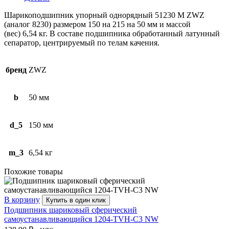
8230)
Шарикоподшипник упорный однорядный 51230 M ZWZ
(аналог 8230) размером 150 на 215 на 50 мм и массой
(вес) 6,54 кг. В составе подшипника обработанный латунный
сепаратор, центрируемый по телам качения.
бренд
ZWZ
b
50 мм
d_5
150 мм
m_3
6,54 кг
Похожие товары
В корзину
Купить в один клик
Подшипник шариковый сферический
самоустанавливающийся 1204-TVH-C3 NW