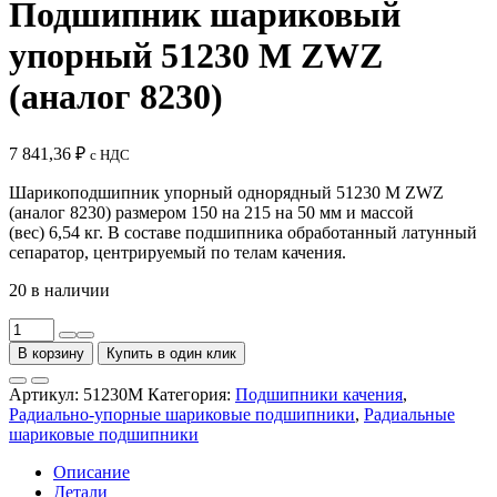
Подшипник шариковый
упорный 51230 M ZWZ
(аналог 8230)
7 841,36
₽
с НДС
Шарикоподшипник упорный однорядный 51230 M ZWZ
(аналог 8230) размером 150 на 215 на 50 мм и массой
(вес) 6,54 кг. В составе подшипника обработанный латунный
сепаратор, центрируемый по телам качения.
20 в наличии
Количество
товара
В корзину
Купить в один клик
Подшипник
шариковый
Артикул:
51230M
Категория:
Подшипники качения
,
упорный
Радиально-упорные шариковые подшипники
,
Радиальные
51230
шариковые подшипники
M
ZWZ
Описание
(аналог
Детали