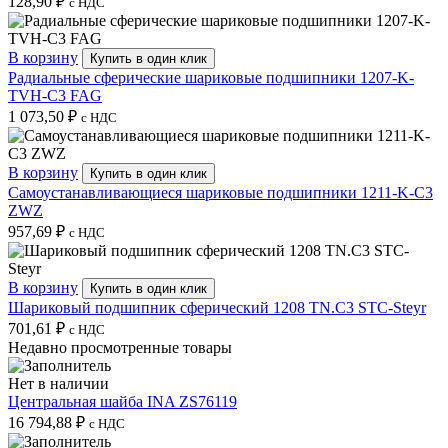
128,90
₽
с НДС
В корзину
Купить в один клик
Радиальные сферические шариковые подшипники 1207-K-
TVH-C3 FAG
1 073,50
₽
с НДС
В корзину
Купить в один клик
Самоустанавливающиеся шариковые подшипники 1211-K-C3
ZWZ
957,69
₽
с НДС
В корзину
Купить в один клик
Шариковый подшипник сферический 1208 TN.C3 STC-Steyr
701,61
₽
с НДС
Недавно просмотренные товары
Нет в наличии
Центральная шайба INA ZS76119
16 794,88
₽
с НДС