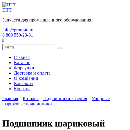
Перейти
к
ПТТ
содержанию
Запчасти для промышленного оборудования
info@prom-td.ru
8 800 550-23-31
0
Search
for:
Главная
Каталог
Форсунки
Доставка и оплата
О компании
Контакты
Корзина
Главная
Каталог
Подшипники качения
Упорные
шариковые подшипники
Подшипник шариковый