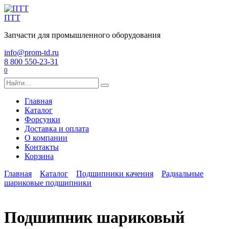
Перейти
к
ПТТ
содержанию
Запчасти для промышленного оборудования
info@prom-td.ru
8 800 550-23-31
0
Search
for:
Главная
Каталог
Форсунки
Доставка и оплата
О компании
Контакты
Корзина
Главная
Каталог
Подшипники качения
Радиальные
шариковые подшипники
Подшипник шариковый