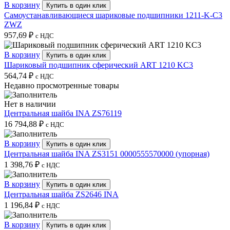
В корзину
Купить в один клик
Самоустанавливающиеся шариковые подшипники 1211-K-C3
ZWZ
957,69
₽
с НДС
В корзину
Купить в один клик
Шариковый подшипник сферический ART 1210 KC3
564,74
₽
с НДС
Недавно просмотренные товары
Нет в наличии
Центральная шайба INA ZS76119
16 794,88
₽
с НДС
В корзину
Купить в один клик
Центральная шайба INA ZS3151 0000555570000 (упорная)
1 398,76
₽
с НДС
В корзину
Купить в один клик
Центральная шайба ZS2646 INA
1 196,84
₽
с НДС
В корзину
Купить в один клик