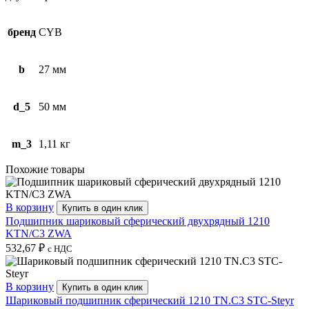
бренд
CYB
b
27 мм
d_5
50 мм
m_3
1,11 кг
Похожие товары
В корзину
Купить в один клик
Подшипник шариковый сферический двухрядный 1210
KTN/C3 ZWA
532,67
₽
с НДС
В корзину
Купить в один клик
Шариковый подшипник сферический 1210 TN.C3 STC-Steyr