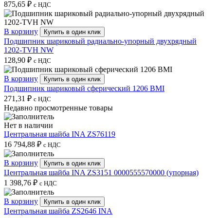
875,65
₽
с НДС
В корзину
Купить в один клик
Подшипник шариковый радиально-упорный двухрядный
1202-TVH NW
128,90
₽
с НДС
В корзину
Купить в один клик
Подшипник шариковый сферический 1206 BMI
271,31
₽
с НДС
Недавно просмотренные товары
Нет в наличии
Центральная шайба INA ZS76119
16 794,88
₽
с НДС
В корзину
Купить в один клик
Центральная шайба INA ZS3151 0000555570000 (упорная)
1 398,76
₽
с НДС
В корзину
Купить в один клик
Центральная шайба ZS2646 INA