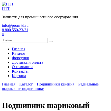
Перейти
к
ПТТ
содержанию
Запчасти для промышленного оборудования
info@prom-td.ru
8 800 550-23-31
0
Search
for:
Главная
Каталог
Форсунки
Доставка и оплата
О компании
Контакты
Корзина
Главная
Каталог
Подшипники качения
Радиальные
шариковые подшипники
Подшипник шариковый