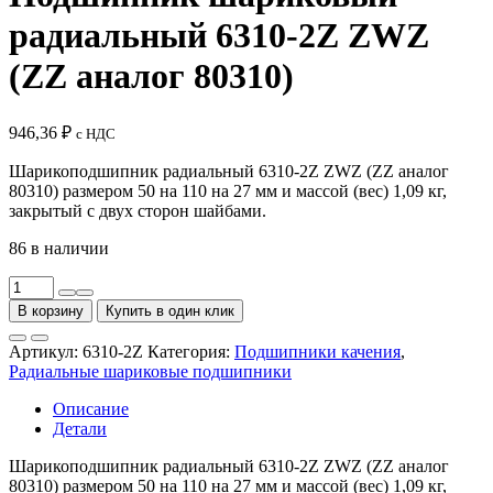
радиальный 6310-2Z ZWZ
(ZZ аналог 80310)
946,36
₽
с НДС
Шарикоподшипник радиальный 6310-2Z ZWZ (ZZ аналог
80310) размером 50 на 110 на 27 мм и массой (вес) 1,09 кг,
закрытый с двух сторон шайбами.
86 в наличии
Количество
товара
В корзину
Купить в один клик
Подшипник
шариковый
Артикул:
6310-2Z
Категория:
Подшипники качения
,
радиальный
Радиальные шариковые подшипники
6310-
2Z
Описание
ZWZ
Детали
(ZZ
аналог
Шарикоподшипник радиальный 6310-2Z ZWZ (ZZ аналог
80310)
80310) размером 50 на 110 на 27 мм и массой (вес) 1,09 кг,