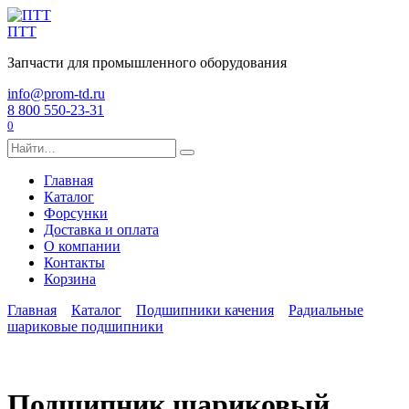
Перейти
к
ПТТ
содержанию
Запчасти для промышленного оборудования
info@prom-td.ru
8 800 550-23-31
0
Search
for:
Главная
Каталог
Форсунки
Доставка и оплата
О компании
Контакты
Корзина
Главная
Каталог
Подшипники качения
Радиальные
шариковые подшипники
Подшипник шариковый