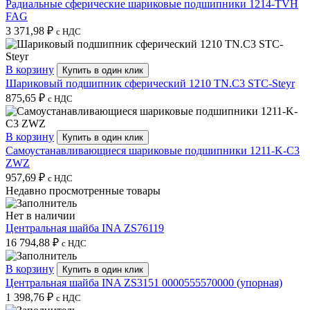
Радиальные сферические шариковые подшипники 1214-TVH
FAG
3 371,98
₽
с НДС
В корзину
Купить в один клик
Шариковый подшипник сферический 1210 TN.C3 STC-Steyr
875,65
₽
с НДС
В корзину
Купить в один клик
Самоустанавливающиеся шариковые подшипники 1211-K-C3
ZWZ
957,69
₽
с НДС
Недавно просмотренные товары
Нет в наличии
Центральная шайба INA ZS76119
16 794,88
₽
с НДС
В корзину
Купить в один клик
Центральная шайба INA ZS3151 0000555570000 (упорная)
1 398,76
₽
с НДС