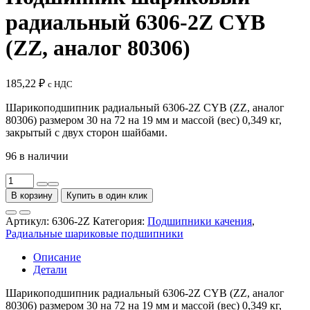
радиальный 6306-2Z CYB
(ZZ, аналог 80306)
185,22
₽
с НДС
Шарикоподшипник радиальный 6306-2Z CYB (ZZ, аналог
80306) размером 30 на 72 на 19 мм и массой (вес)
0,349
кг,
закрытый с двух сторон шайбами.
96 в наличии
Количество
товара
В корзину
Купить в один клик
Подшипник
шариковый
Артикул:
6306-2Z
Категория:
Подшипники качения
,
радиальный
Радиальные шариковые подшипники
6306-
2Z
Описание
CYB
Детали
(ZZ,
аналог
Шарикоподшипник радиальный 6306-2Z CYB (ZZ, аналог
80306)
80306) размером 30 на 72 на 19 мм и массой (вес)
0,349
кг,