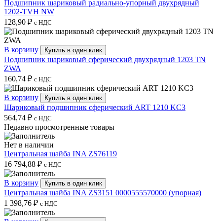
Подшипник шариковый радиально-упорный двухрядный
1202-TVH NW
128,90
₽
с НДС
В корзину
Купить в один клик
Подшипник шариковый сферический двухрядный 1203 TN
ZWA
160,74
₽
с НДС
В корзину
Купить в один клик
Шариковый подшипник сферический ART 1210 KC3
564,74
₽
с НДС
Недавно просмотренные товары
Нет в наличии
Центральная шайба INA ZS76119
16 794,88
₽
с НДС
В корзину
Купить в один клик
Центральная шайба INA ZS3151 0000555570000 (упорная)
1 398,76
₽
с НДС