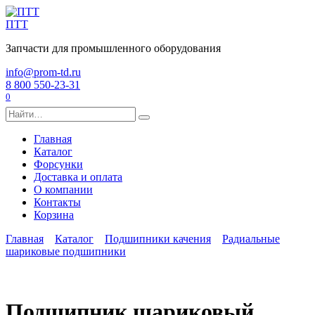
Перейти
к
ПТТ
содержанию
Запчасти для промышленного оборудования
info@prom-td.ru
8 800 550-23-31
0
Search
for:
Главная
Каталог
Форсунки
Доставка и оплата
О компании
Контакты
Корзина
Главная
Каталог
Подшипники качения
Радиальные
шариковые подшипники
Подшипник шариковый