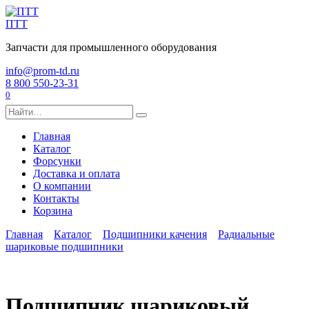
Перейти
к
ПТТ
содержанию
Запчасти для промышленного оборудования
info@prom-td.ru
8 800 550-23-31
0
Search
for:
Главная
Каталог
Форсунки
Доставка и оплата
О компании
Контакты
Корзина
Главная
Каталог
Подшипники качения
Радиальные
шариковые подшипники
Подшипник шариковый