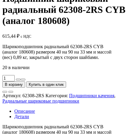
радиальный 62308-2RS CYB
(аналог 180608)
615,44
₽
с НДС
Шарикоподшипник радиальный 62308-2RS CYB
(аналог 180608) размером 40 на 90 на 33 мм и массой
(вес) 0,89 кг, закрытый с двух сторон шайбами.
20 в наличии
Количество
товара
В корзину
Купить в один клик
Подшипник
шариковый
Артикул:
62308-2RS
Категория:
Подшипники качения
,
радиальный
Радиальные шариковые подшипники
62308-
2RS
Описание
CYB
Детали
(аналог
180608)
Шарикоподшипник радиальный 62308-2RS CYB
(аналог 180608) размером 40 на 90 на 33 мм и массой