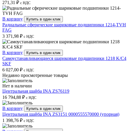
271,31
₽
с НДС
В корзину
Купить в один клик
Радиальные сферические шариковые подшипники 1214-TVH
FAG
3 371,98
₽
с НДС
В корзину
Купить в один клик
Самоустанавливающиеся шариковые подшипники 1218 K/C4
SKF
6 027,00
₽
с НДС
Недавно просмотренные товары
Нет в наличии
Центральная шайба INA ZS76119
16 794,88
₽
с НДС
В корзину
Купить в один клик
Центральная шайба INA ZS3151 0000555570000 (упорная)
1 398,76
₽
с НДС