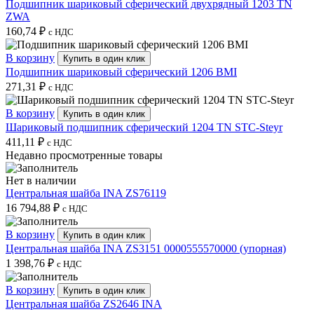
Подшипник шариковый сферический двухрядный 1203 TN
ZWA
160,74
₽
с НДС
В корзину
Купить в один клик
Подшипник шариковый сферический 1206 BMI
271,31
₽
с НДС
В корзину
Купить в один клик
Шариковый подшипник сферический 1204 TN STC-Steyr
411,11
₽
с НДС
Недавно просмотренные товары
Нет в наличии
Центральная шайба INA ZS76119
16 794,88
₽
с НДС
В корзину
Купить в один клик
Центральная шайба INA ZS3151 0000555570000 (упорная)
1 398,76
₽
с НДС
В корзину
Купить в один клик
Центральная шайба ZS2646 INA