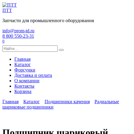
Перейти
к
ПТТ
содержанию
Запчасти для промышленного оборудования
info@prom-td.ru
8 800 550-23-31
0
Search
for:
Главная
Каталог
Форсунки
Доставка и оплата
О компании
Контакты
Корзина
Главная
Каталог
Подшипники качения
Радиальные
шариковые подшипники
Подшипник шариковый