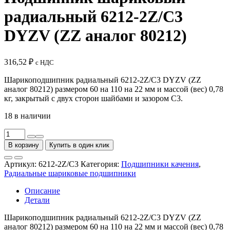
радиальный 6212-2Z/C3
DYZV (ZZ аналог 80212)
316,52
₽
с НДС
Шарикоподшипник радиальный 6212-2Z/C3 DYZV (ZZ
аналог 80212) размером 60 на 110 на 22 мм и массой (вес) 0,78
кг, закрытый с двух сторон шайбами и зазором C3.
18 в наличии
Количество
товара
В корзину
Купить в один клик
Подшипник
шариковый
Артикул:
6212-2Z/C3
Категория:
Подшипники качения
,
радиальный
Радиальные шариковые подшипники
6212-
2Z/C3
Описание
DYZV
Детали
(ZZ
аналог
Шарикоподшипник радиальный 6212-2Z/C3 DYZV (ZZ
80212)
аналог 80212) размером 60 на 110 на 22 мм и массой (вес) 0,78