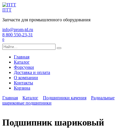
Перейти
к
ПТТ
содержанию
Запчасти для промышленного оборудования
info@prom-td.ru
8 800 550-23-31
0
Search
for:
Главная
Каталог
Форсунки
Доставка и оплата
О компании
Контакты
Корзина
Главная
Каталог
Подшипники качения
Радиальные
шариковые подшипники
Подшипник шариковый