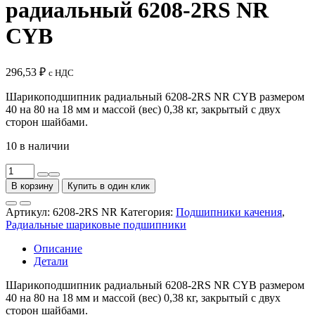
радиальный 6208-2RS NR
CYB
296,53
₽
с НДС
Шарикоподшипник радиальный 6208-2RS NR CYB размером
40 на 80 на 18 мм и массой (вес) 0,38 кг, закрытый с двух
сторон шайбами.
10 в наличии
Количество
товара
В корзину
Купить в один клик
Подшипник
шариковый
Артикул:
6208-2RS NR
Категория:
Подшипники качения
,
радиальный
Радиальные шариковые подшипники
6208-
2RS
Описание
NR
Детали
CYB
Шарикоподшипник радиальный 6208-2RS NR CYB размером
40 на 80 на 18 мм и массой (вес) 0,38 кг, закрытый с двух
сторон шайбами.