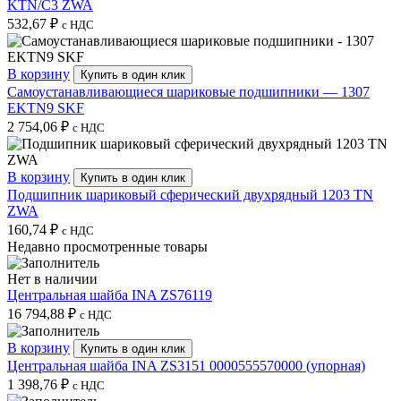
KTN/C3 ZWA
532,67
₽
с НДС
В корзину
Купить в один клик
Самоустанавливающиеся шариковые подшипники — 1307
EKTN9 SKF
2 754,06
₽
с НДС
В корзину
Купить в один клик
Подшипник шариковый сферический двухрядный 1203 TN
ZWA
160,74
₽
с НДС
Недавно просмотренные товары
Нет в наличии
Центральная шайба INA ZS76119
16 794,88
₽
с НДС
В корзину
Купить в один клик
Центральная шайба INA ZS3151 0000555570000 (упорная)
1 398,76
₽
с НДС