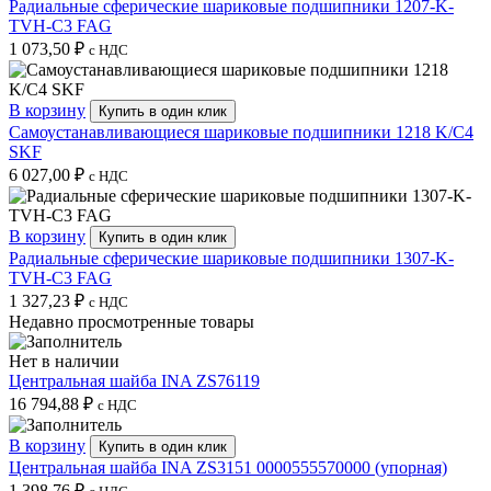
Радиальные сферические шариковые подшипники 1207-K-
TVH-C3 FAG
1 073,50
₽
с НДС
В корзину
Купить в один клик
Самоустанавливающиеся шариковые подшипники 1218 K/C4
SKF
6 027,00
₽
с НДС
В корзину
Купить в один клик
Радиальные сферические шариковые подшипники 1307-K-
TVH-C3 FAG
1 327,23
₽
с НДС
Недавно просмотренные товары
Нет в наличии
Центральная шайба INA ZS76119
16 794,88
₽
с НДС
В корзину
Купить в один клик
Центральная шайба INA ZS3151 0000555570000 (упорная)
1 398,76
₽