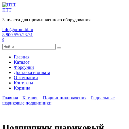
Перейти
к
ПТТ
содержанию
Запчасти для промышленного оборудования
info@prom-td.ru
8 800 550-23-31
0
Search
for:
Главная
Каталог
Форсунки
Доставка и оплата
О компании
Контакты
Корзина
Главная
Каталог
Подшипники качения
Радиальные
шариковые подшипники
Подшипник шариковый