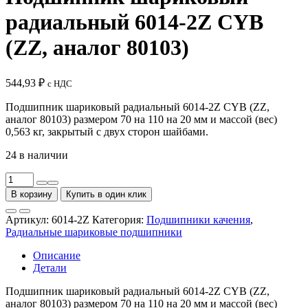
радиальный 6014-2Z CYB
(ZZ, аналог 80103)
544,93
₽
с НДС
Подшипник шариковый радиальный 6014-2Z CYB (ZZ,
аналог 80103) размером 70 на 110 на 20 мм и массой (вес)
0,563 кг, закрытый с двух сторон шайбами.
24 в наличии
Количество
товара
В корзину
Купить в один клик
Подшипник
шариковый
Артикул:
6014-2Z
Категория:
Подшипники качения
,
радиальный
Радиальные шариковые подшипники
6014-
2Z
Описание
CYB
Детали
(ZZ,
аналог
Подшипник шариковый радиальный 6014-2Z CYB (ZZ,
80103)
аналог 80103) размером 70 на 110 на 20 мм и массой (вес)