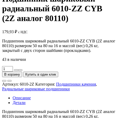
радиальный 6010-ZZ CYB
(2Z аналог 80110)
179,93
₽
с НДС
Подшипник шариковый радиальный 6010-ZZ CYB (2Z аналог
80110) размером 50 на 80 на 16 и массой (вес) 0,26 кг,
закрытый с двух сторон шайбами (прокладками).
43 в наличии
Количество
товара
В корзину
Купить в один клик
Подшипник
шариковый
Артикул:
6010-2Z
Категория:
Подшипники качения
,
радиальный
Радиальные шариковые подшипники
6010-
ZZ
Описание
CYB
Детали
(2Z
аналог
Подшипник шариковый радиальный 6010-ZZ CYB (2Z аналог
80110)
80110) размером 50 на 80 на 16 и массой (вес) 0,26 кг,