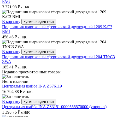
FAG
3 371,98
₽
с НДС
В корзину
Купить в один клик
Подшипник шариковый сферический двухрядный 1209 K/C3
BMI
456,46
₽
с НДС
В корзину
Купить в один клик
Подшипник шариковый сферический двухрядный 1204 TN/C3
ZWA
185,41
₽
с НДС
Недавно просмотренные товары
Нет в наличии
Центральная шайба INA ZS76119
16 794,88
₽
с НДС
В корзину
Купить в один клик
Центральная шайба INA ZS3151 0000555570000 (упорная)
1 398,76
₽
с НДС