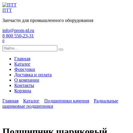
Перейти
к
ПТТ
содержанию
Запчасти для промышленного оборудования
info@prom-td.ru
8 800 550-23-31
0
Search
for:
Главная
Каталог
Форсунки
Доставка и оплата
О компании
Контакты
Корзина
Главная
Каталог
Подшипники качения
Радиальные
шариковые подшипники
Подшипник шариковый