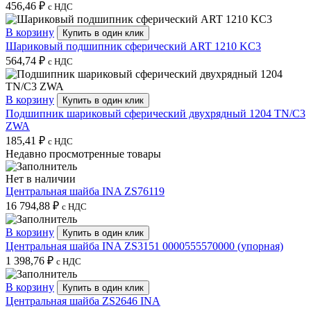
456,46
₽
с НДС
В корзину
Купить в один клик
Шариковый подшипник сферический ART 1210 KC3
564,74
₽
с НДС
В корзину
Купить в один клик
Подшипник шариковый сферический двухрядный 1204 TN/C3
ZWA
185,41
₽
с НДС
Недавно просмотренные товары
Нет в наличии
Центральная шайба INA ZS76119
16 794,88
₽
с НДС
В корзину
Купить в один клик
Центральная шайба INA ZS3151 0000555570000 (упорная)
1 398,76
₽
с НДС
В корзину
Купить в один клик
Центральная шайба ZS2646 INA