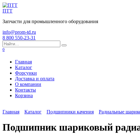
Перейти
к
ПТТ
содержанию
Запчасти для промышленного оборудования
info@prom-td.ru
8 800 550-23-31
Search
for:
0
Главная
Каталог
Форсунки
Доставка и оплата
О компании
Контакты
Корзина
Главная
Каталог
Подшипники качения
Радиальные шари
Подшипник шариковый радиал