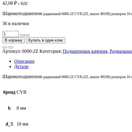
42,08
₽
с НДС
Шарикоподшипник
радиальный 6000-2Z CYB (ZZ, аналог 80100) размером 10 на 
36 в наличии
Количество
товара
В корзину
Купить в один клик
Подшипник
шариковый
Артикул:
6000-2Z
Категория:
Подшипники качения
,
Радиальны
радиальный
6000-
Описание
2Z
Детали
CYB
(ZZ,
Шарикоподшипник
радиальный 6000-2Z CYB (ZZ, аналог 80100) размером 10 на 
аналог
80100)
бренд
CYB
b
8 мм
d_5
10 мм