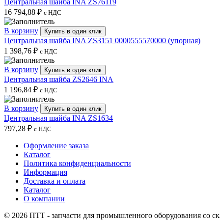
Центральная шайба INA ZS76119
16 794,88
₽
с НДС
В корзину
Купить в один клик
Центральная шайба INA ZS3151 0000555570000 (упорная)
1 398,76
₽
с НДС
В корзину
Купить в один клик
Центральная шайба ZS2646 INA
1 196,84
₽
с НДС
В корзину
Купить в один клик
Центральная шайба INA ZS1634
797,28
₽
с НДС
Оформление заказа
Каталог
Политика конфиденциальности
Информация
Доставка и оплата
Каталог
О компании
© 2026 ПТТ - запчасти для промышленного оборудования со скл