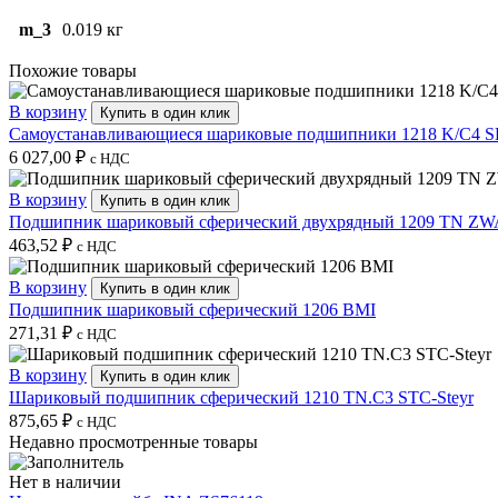
m_3
0.019 кг
Похожие товары
В корзину
Купить в один клик
Самоустанавливающиеся шариковые подшипники 1218 K/C4 
6 027,00
₽
с НДС
В корзину
Купить в один клик
Подшипник шариковый сферический двухрядный 1209 TN ZW
463,52
₽
с НДС
В корзину
Купить в один клик
Подшипник шариковый сферический 1206 BMI
271,31
₽
с НДС
В корзину
Купить в один клик
Шариковый подшипник сферический 1210 TN.C3 STC-Steyr
875,65
₽
с НДС
Недавно просмотренные товары
Нет в наличии