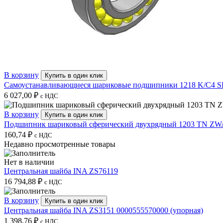
В корзину
Купить в один клик
Самоустанавливающиеся шариковые подшипники 1218 K/C4 
6 027,00
₽
с НДС
В корзину
Купить в один клик
Подшипник шариковый сферический двухрядный 1203 TN ZW
160,74
₽
с НДС
Недавно просмотренные товары
Нет в наличии
Центральная шайба INA ZS76119
16 794,88
₽
с НДС
В корзину
Купить в один клик
Центральная шайба INA ZS3151 0000555570000 (упорная)
1 398,76
₽
с НДС