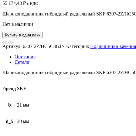
55 174,48
₽
с НДС
Шарикоподшипник гибридный радиальный SKF 6307-2Z/HC5C3GJN
Нет в наличии
Купить в один клик
Артикул:
6307-2Z/HC5C3GJN
Категория:
Подшипники качения
Описание
Детали
Шарикоподшипник гибридный радиальный SKF 6307-2Z/HC5C3GJN
бренд
SKF
b
21 мм
d_5
30 мм