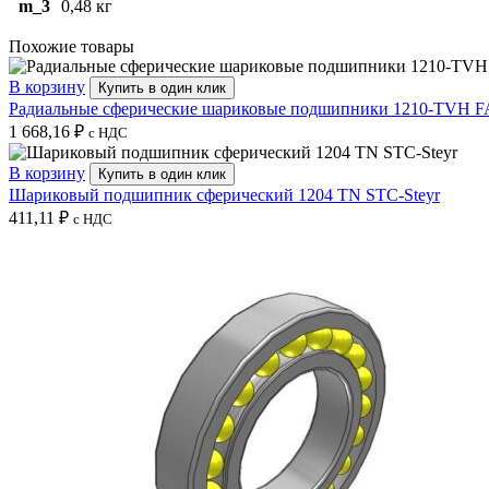
m_3
0,48 кг
Похожие товары
В корзину
Купить в один клик
Радиальные сферические шариковые подшипники 1210-TVH 
1 668,16
₽
с НДС
В корзину
Купить в один клик
Шариковый подшипник сферический 1204 TN STC-Steyr
411,11
₽
с НДС