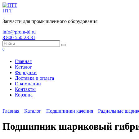
Перейти
к
ПТТ
содержанию
Запчасти для промышленного оборудования
info@prom-td.ru
8 800 550-23-31
Search
for:
0
Главная
Каталог
Форсунки
Доставка и оплата
О компании
Контакты
Корзина
Главная
Каталог
Подшипники качения
Радиальные шари
Подшипник шариковый гибри