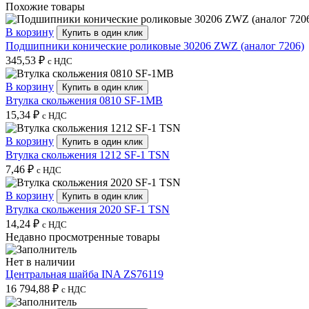
Похожие товары
В корзину
Купить в один клик
Подшипники конические роликовые 30206 ZWZ (аналог 7206)
345,53
₽
с НДС
В корзину
Купить в один клик
Втулка скольжения 0810 SF-1MB
15,34
₽
с НДС
В корзину
Купить в один клик
Втулка скольжения 1212 SF-1 TSN
7,46
₽
с НДС
В корзину
Купить в один клик
Втулка скольжения 2020 SF-1 TSN
14,24
₽
с НДС
Недавно просмотренные товары
Нет в наличии
Центральная шайба INA ZS76119
16 794,88
₽
с НДС