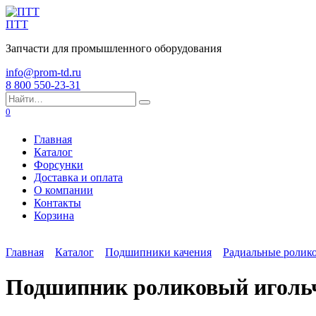
Перейти
к
ПТТ
содержанию
Запчасти для промышленного оборудования
info@prom-td.ru
8 800 550-23-31
Search
for:
0
Главная
Каталог
Форсунки
Доставка и оплата
О компании
Контакты
Корзина
Главная
Каталог
Подшипники качения
Радиальные ролик
Подшипник роликовый иголь