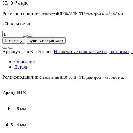
55,43
₽
с НДС
Роликоподшипник
игольчатый HK0408 TN NTS размером 4 на 8 на 8 мм.
200 в наличии
Количество
товара
В корзину
Купить в один клик
Подшипник
роликовый
Артикул:
nan
Категория:
Игольчатые роликовые подшипники
,
игольчатый
HK0408
Описание
TN
Детали
NTS
Роликоподшипник
игольчатый HK0408 TN NTS размером 4 на 8 на 8 мм.
бренд
NTS
b
8 мм
d_5
4 мм