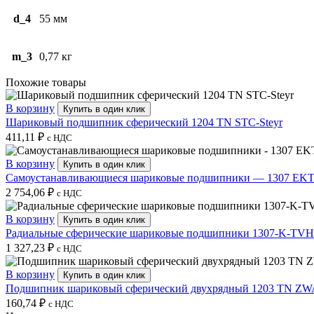
d_4
55 мм
m_3
0,77 кг
Похожие товары
В корзину
Купить в один клик
Шариковый подшипник сферический 1204 TN STC-Steyr
411,11
₽
с НДС
В корзину
Купить в один клик
Самоустанавливающиеся шариковые подшипники — 1307 EK
2 754,06
₽
с НДС
В корзину
Купить в один клик
Радиальные сферические шариковые подшипники 1307-K-TV
1 327,23
₽
с НДС
В корзину
Купить в один клик
Подшипник шариковый сферический двухрядный 1203 TN ZW
160,74
₽
с НДС