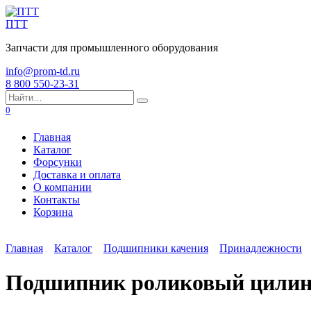
Перейти
к
ПТТ
содержанию
Запчасти для промышленного оборудования
info@prom-td.ru
8 800 550-23-31
Search
for:
0
Главная
Каталог
Форсунки
Доставка и оплата
О компании
Контакты
Корзина
Главная
Каталог
Подшипники качения
Принадлежности
Подшипник роликовый цилин