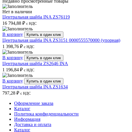
Недавно просмотренные товары
Нет в наличии
Центральная шайба INA ZS76119
16 794,88
₽
с НДС
В корзину
Купить в один клик
Центральная шайба INA ZS3151 0000555570000 (упорная)
1 398,76
₽
с НДС
В корзину
Купить в один клик
Центральная шайба ZS2646 INA
1 196,84
₽
с НДС
В корзину
Купить в один клик
Центральная шайба INA ZS1634
797,28
₽
с НДС
Оформление заказа
Каталог
Политика конфиденциальности
Информация
Доставка и оплата
Каталог