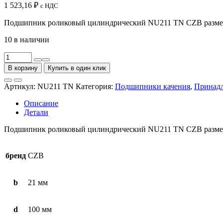
1 523,16
₽
с НДС
Подшипник роликовый цилиндрический NU211 TN CZB размером 
10 в наличии
Количество
товара
В корзину
Купить в один клик
Подшипник
роликовый
Артикул:
NU211 TN
Категория:
Подшипники качения
,
Принад
цилиндрический
NU211
Описание
TN
Детали
CZB
Подшипник роликовый цилиндрический NU211 TN CZB размером 
бренд
CZB
b
21 мм
d
100 мм