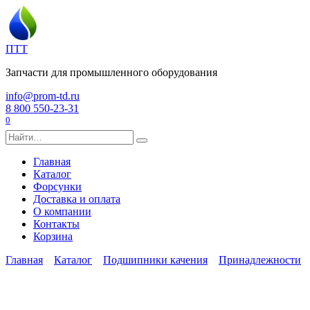
Перейти
к
содержанию
ПТТ
Запчасти для промышленного оборудования
info@prom-td.ru
8 800 550-23-31
0
Search
for:
Главная
Каталог
Форсунки
Доставка и оплата
О компании
Контакты
Корзина
Главная
Каталог
Подшипники качения
Принадлежности