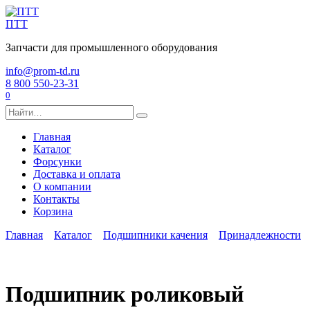
Перейти
к
ПТТ
содержанию
Запчасти для промышленного оборудования
info@prom-td.ru
8 800 550-23-31
0
Search
for:
Главная
Каталог
Форсунки
Доставка и оплата
О компании
Контакты
Корзина
Главная
Каталог
Подшипники качения
Принадлежности
Подшипник роликовый