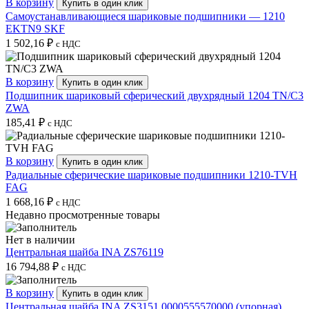
В корзину
Купить в один клик
Самоустанавливающиеся шариковые подшипники — 1210
EKTN9 SKF
1 502,16
₽
с НДС
В корзину
Купить в один клик
Подшипник шариковый сферический двухрядный 1204 TN/C3
ZWA
185,41
₽
с НДС
В корзину
Купить в один клик
Радиальные сферические шариковые подшипники 1210-TVH
FAG
1 668,16
₽
с НДС
Недавно просмотренные товары
Нет в наличии
Центральная шайба INA ZS76119
16 794,88
₽
с НДС
В корзину
Купить в один клик
Центральная шайба INA ZS3151 0000555570000 (упорная)