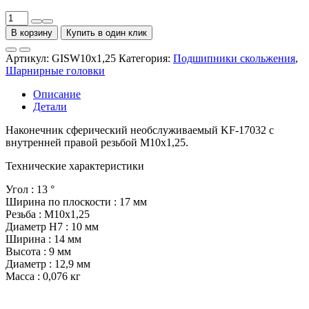
Количество
товара
В корзину
Купить в один клик
Наконечник
сферический
Артикул:
GISW10x1,25
Категория:
Подшипники скольжения
,
необслуживаемый
Шарнирные головки
KF-
17032
Описание
(внутренняя
Детали
правая
резьба
Наконечник сферический необслуживаемый KF-17032 с
M10x1,25)
внутренней правой резьбой M10x1,25.
Технические характеристики
Угол : 13
°
Ширина по плоскости : 17 мм
Резьба : M10x1,25
Диаметр H7 : 10 мм
Ширина : 14 мм
Высота : 9 мм
Диаметр : 12,9 мм
Масса : 0,076 кг