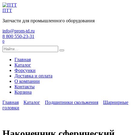
Перейти
к
ПТТ
содержанию
Запчасти для промышленного оборудования
info@prom-td.ru
8 800 550-23-31
0
Search
for:
Главная
Каталог
Форсунки
Доставка и оплата
О компании
Контакты
Корзина
Главная
Каталог
Подшипники скольжения
Шарнирные
головки
Наконечник сферический