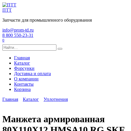
Перейти
к
ПТТ
содержанию
Запчасти для промышленного оборудования
info@prom-td.ru
8 800 550-23-31
0
Search
for:
Главная
Каталог
Форсунки
Доставка и оплата
О компании
Контакты
Корзина
Главная
Каталог
Уплотнения
Манжета армированная
80X110X12 HMSA10 RG SKF