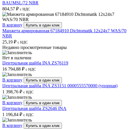
BAUMSL/72 NBR
804,57
₽
с НДС
В корзину
Купить в один клик
Манжета армированная 67184910 Dichtomatik 12x24x7 WAS/70
NBR
25,19
₽
с НДС
Недавно просмотренные товары
Нет в наличии
Центральная шайба INA ZS76119
16 794,88
₽
с НДС
В корзину
Купить в один клик
Центральная шайба INA ZS3151 0000555570000 (упорная)
1 398,76
₽
с НДС
В корзину
Купить в один клик
Центральная шайба ZS2646 INA
1 196,84
₽
с НДС
В корзину
Купить в один клик