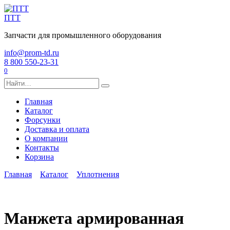
Перейти
к
ПТТ
содержанию
Запчасти для промышленного оборудования
info@prom-td.ru
8 800 550-23-31
0
Search
for:
Главная
Каталог
Форсунки
Доставка и оплата
О компании
Контакты
Корзина
Главная
Каталог
Уплотнения
Манжета армированная