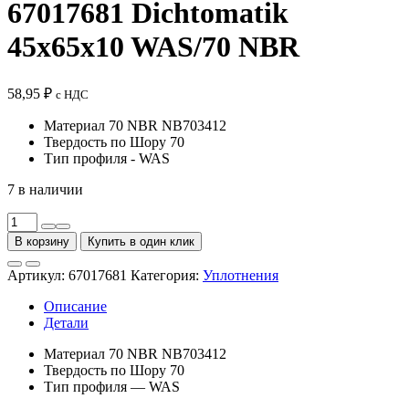
67017681 Dichtomatik
45x65x10 WAS/70 NBR
58,95
₽
с НДС
Материал 70 NBR NB703412
Твердость по Шору 70
Тип профиля - WAS
7 в наличии
Количество
товара
В корзину
Купить в один клик
Манжета
армированная
Артикул:
67017681
Категория:
Уплотнения
67017681
Dichtomatik
Описание
45x65x10
Детали
WAS/70
NBR
Материал 70 NBR NB703412
Твердость по Шору 70
Тип профиля — WAS