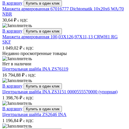
В корзину
Купить в один клик
Манжета армированная 67016777 Dichtomatik 10x20x6 WA/70
NBR
30,64
₽
с НДС
В корзину
Купить в один клик
Манжета армированная 100,03X126,97X11,13 CRWH1 RG
SKF
1 049,02
₽
с НДС
Недавно просмотренные товары
Нет в наличии
Центральная шайба INA ZS76119
16 794,88
₽
с НДС
В корзину
Купить в один клик
Центральная шайба INA ZS3151 0000555570000 (упорная)
1 398,76
₽
с НДС
В корзину
Купить в один клик
Центральная шайба ZS2646 INA
1 196,84
₽
с НДС