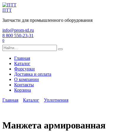
Перейти
к
ПТТ
содержанию
Запчасти для промышленного оборудования
info@prom-td.ru
8 800 550-23-31
0
Search
for:
Главная
Каталог
Форсунки
Доставка и оплата
О компании
Контакты
Корзина
Главная
Каталог
Уплотнения
Манжета армированная