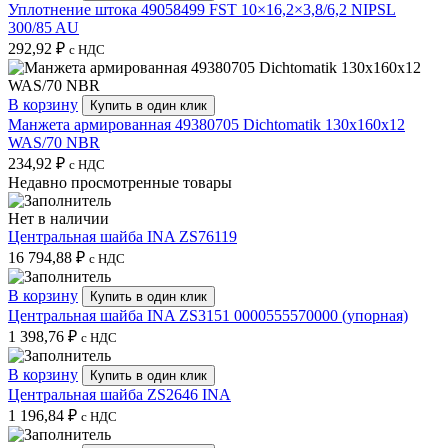
Уплотнение штока 49058499 FST 10×16,2×3,8/6,2 NIPSL
300/85 AU
292,92
₽
с НДС
В корзину
Купить в один клик
Манжета армированная 49380705 Dichtomatik 130x160x12
WAS/70 NBR
234,92
₽
с НДС
Недавно просмотренные товары
Нет в наличии
Центральная шайба INA ZS76119
16 794,88
₽
с НДС
В корзину
Купить в один клик
Центральная шайба INA ZS3151 0000555570000 (упорная)
1 398,76
₽
с НДС
В корзину
Купить в один клик
Центральная шайба ZS2646 INA
1 196,84
₽
с НДС