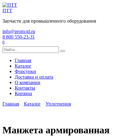
Перейти
к
ПТТ
содержанию
Запчасти для промышленного оборудования
info@prom-td.ru
8 800 550-23-31
0
Search
for:
Главная
Каталог
Форсунки
Доставка и оплата
О компании
Контакты
Корзина
Главная
Каталог
Уплотнения
Манжета армированная