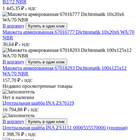
B2/72 NBR
1 445,35
₽
с НДС
В корзину
Купить в один клик
Манжета армированная 67016777 Dichtomatik 10x20x6 WA/70
NBR
30,64
₽
с НДС
В корзину
Купить в один клик
Манжета армированная 67018293 Dichtomatik 100x125x12
WA/70 NBR
157,70
₽
с НДС
Недавно просмотренные товары
Нет в наличии
Центральная шайба INA ZS76119
16 794,88
₽
с НДС
В корзину
Купить в один клик
Центральная шайба INA ZS3151 0000555570000 (упорная)
1 398,76
₽
с НДС