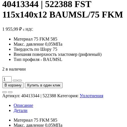
40413344 | 522388 FST
115x140x12 BAUMSL/75 FKM
1 955,99
₽
с НДС
Материал 75 FKM 585
Макс. давление 0,05МПа
Твердость по Шору 75
Внешняя поверхность эластомер (рифленый)
Тип профиля - BAUMSL
2 в наличии
Количество
товара
В корзину
Купить в один клик
Манжета
армированная
Артикул:
40413344 | 522388
Категория:
Уплотнения
40413344
|
Описание
522388
Детали
FST
115x140x12
Материал 75 FKM 585
BAUMSL/75
Макс. давление 0,05МПа