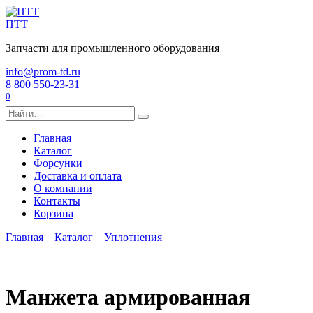
Перейти
к
ПТТ
содержанию
Запчасти для промышленного оборудования
info@prom-td.ru
8 800 550-23-31
0
Search
for:
Главная
Каталог
Форсунки
Доставка и оплата
О компании
Контакты
Корзина
Главная
Каталог
Уплотнения
Манжета армированная