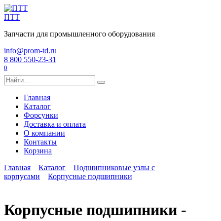
Перейти
к
ПТТ
содержанию
Запчасти для промышленного оборудования
info@prom-td.ru
8 800 550-23-31
0
Search
for:
Главная
Каталог
Форсунки
Доставка и оплата
О компании
Контакты
Корзина
Главная
Каталог
Подшипниковые узлы с
корпусами
Корпусные подшипники
Корпусные подшипники -