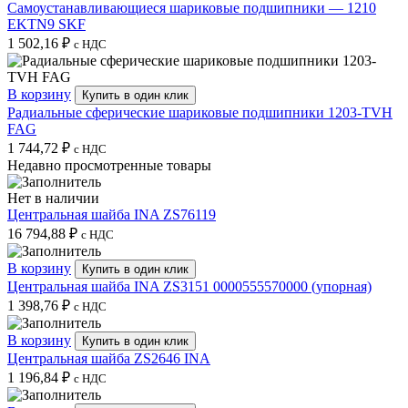
Самоустанавливающиеся шариковые подшипники — 1210
EKTN9 SKF
1 502,16
₽
с НДС
В корзину
Купить в один клик
Радиальные сферические шариковые подшипники 1203-TVH
FAG
1 744,72
₽
с НДС
Недавно просмотренные товары
Нет в наличии
Центральная шайба INA ZS76119
16 794,88
₽
с НДС
В корзину
Купить в один клик
Центральная шайба INA ZS3151 0000555570000 (упорная)
1 398,76
₽
с НДС
В корзину
Купить в один клик
Центральная шайба ZS2646 INA
1 196,84
₽
с НДС