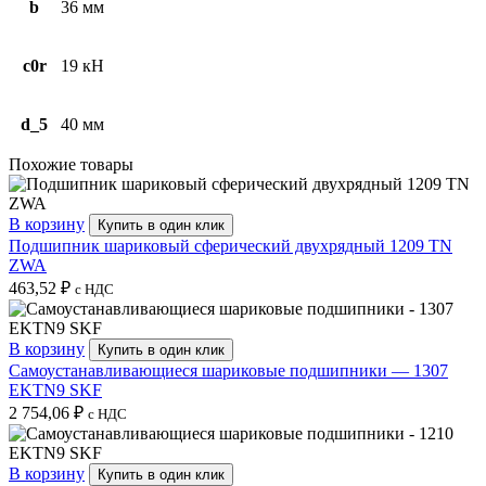
b
36 мм
c0r
19 кН
d_5
40 мм
Похожие товары
В корзину
Купить в один клик
Подшипник шариковый сферический двухрядный 1209 TN
ZWA
463,52
₽
с НДС
В корзину
Купить в один клик
Самоустанавливающиеся шариковые подшипники — 1307
EKTN9 SKF
2 754,06
₽
с НДС
В корзину
Купить в один клик