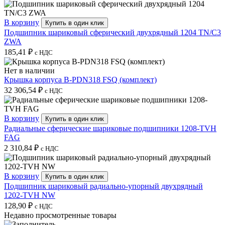
В корзину
Купить в один клик
Подшипник шариковый сферический двухрядный 1204 TN/C3
ZWA
185,41
₽
с НДС
Нет в наличии
Крышка корпуса B-PDN318 FSQ (комплект)
32 306,54
₽
с НДС
В корзину
Купить в один клик
Радиальные сферические шариковые подшипники 1208-TVH
FAG
2 310,84
₽
с НДС
В корзину
Купить в один клик
Подшипник шариковый радиально-упорный двухрядный
1202-TVH NW
128,90
₽
с НДС
Недавно просмотренные товары