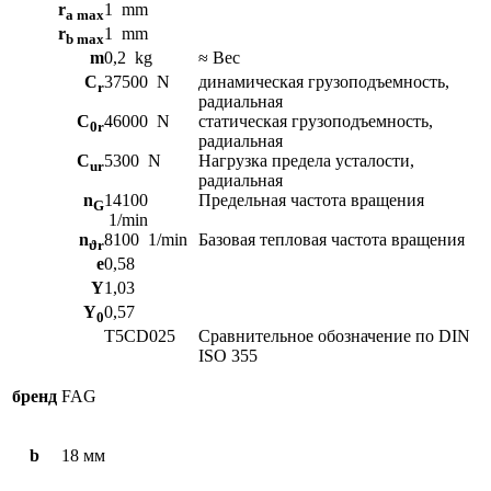
r
1
mm
a max
r
1
mm
b max
m
0,2
kg
≈ Вес
C
37500
N
динамическая грузоподъемность,
r
радиальная
C
46000
N
статическая грузоподъемность,
0r
радиальная
C
5300
N
Нагрузка предела усталости,
ur
радиальная
n
14100
Предельная частота вращения
G
1/min
n
8100
1/min
Базовая тепловая частота вращения
ϑr
e
0,58
Y
1,03
Y
0,57
0
T5CD025
Сравнительное обозначение по DIN
ISO 355
бренд
FAG
b
18 мм