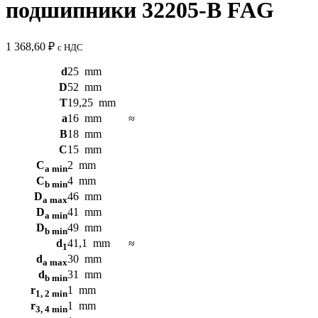
подшипники 32205-B FAG
1 368,60
₽
с НДС
d
25
mm
D
52
mm
T
19,25
mm
a
16
mm
≈
B
18
mm
C
15
mm
C
2
mm
a min
C
4
mm
b min
D
46
mm
a max
D
41
mm
a min
D
49
mm
b min
d
41,1
mm
≈
1
d
30
mm
a max
d
31
mm
b min
r
1
mm
1, 2 min
r
1
mm
3, 4 min