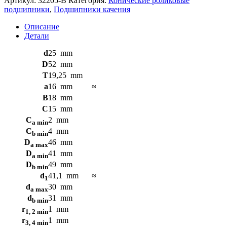
Артикул:
32205-B
Категория:
Конические роликовые
подшипники
подшипники
,
Подшипники качения
32205-
B
Описание
FAG
Детали
d
25
mm
D
52
mm
T
19,25
mm
a
16
mm
≈
B
18
mm
C
15
mm
C
2
mm
a min
C
4
mm
b min
D
46
mm
a max
D
41
mm
a min
D
49
mm
b min
d
41,1
mm
≈
1
d
30
mm
a max
d
31
mm
b min
r
1
mm
1, 2 min
r
1
mm
3, 4 min