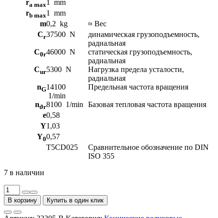
r
1
mm
a max
r
1
mm
b max
m
0,2
kg
≈ Вес
C
37500
N
динамическая грузоподъемность,
r
радиальная
C
46000
N
статическая грузоподъемность,
0r
радиальная
C
5300
N
Нагрузка предела усталости,
ur
радиальная
n
14100
Предельная частота вращения
G
1/min
n
8100
1/min
Базовая тепловая частота вращения
ϑr
e
0,58
Y
1,03
Y
0,57
0
T5CD025
Сравнительное обозначение по DIN
ISO 355
7 в наличии
Количество
товара
В корзину
Купить в один клик
Конические
роликовые