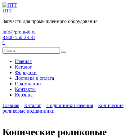
Перейти
к
ПТТ
содержанию
Запчасти для промышленного оборудования
info@prom-td.ru
8 800 550-23-31
0
Search
for:
Главная
Каталог
Форсунки
Доставка и оплата
О компании
Контакты
Корзина
Главная
Каталог
Подшипники качения
Конические
роликовые подшипники
Конические роликовые