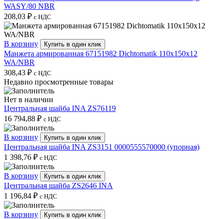
WASY/80 NBR
208,03
₽
с НДС
В корзину
Купить в один клик
Манжета армированная 67151982 Dichtomatik 110x150x12
WA/NBR
308,43
₽
с НДС
Недавно просмотренные товары
Нет в наличии
Центральная шайба INA ZS76119
16 794,88
₽
с НДС
В корзину
Купить в один клик
Центральная шайба INA ZS3151 0000555570000 (упорная)
1 398,76
₽
с НДС
В корзину
Купить в один клик
Центральная шайба ZS2646 INA
1 196,84
₽
с НДС
В корзину
Купить в один клик