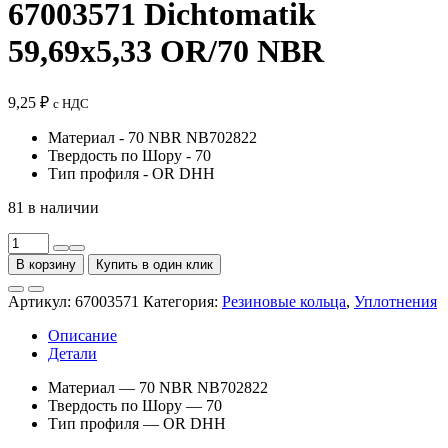
67003571 Dichtomatik
59,69x5,33 OR/70 NBR
9,25
₽
с НДС
Материал - 70 NBR NB702822
Твердость по Шору - 70
Тип профиля - OR DHH
81 в наличии
Количество
товара
В корзину
Купить в один клик
Кольцо
круглого
Артикул:
67003571
Категория:
Резиновые кольца
,
Уплотнения
сечения
67003571
Описание
Dichtomatik
Детали
59,69x5,33
OR/70
Материал — 70 NBR NB702822
NBR
Твердость по Шору — 70
Тип профиля — OR DHH