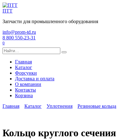
Перейти
к
ПТТ
содержанию
Запчасти для промышленного оборудования
info@prom-td.ru
8 800 550-23-31
0
Search
for:
Главная
Каталог
Форсунки
Доставка и оплата
О компании
Контакты
Корзина
Главная
Каталог
Уплотнения
Резиновые кольца
Кольцо круглого сечения