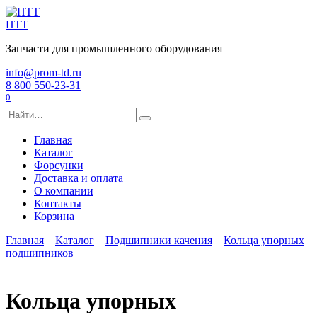
Перейти
к
ПТТ
содержанию
Запчасти для промышленного оборудования
info@prom-td.ru
8 800 550-23-31
0
Search
for:
Главная
Каталог
Форсунки
Доставка и оплата
О компании
Контакты
Корзина
Главная
Каталог
Подшипники качения
Кольца упорных
подшипников
Кольца упорных