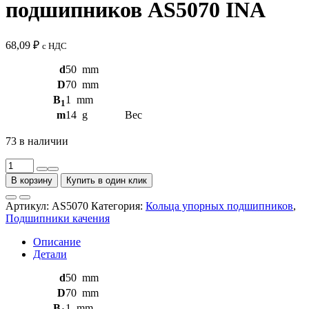
подшипников AS5070 INA
68,09
₽
с НДС
d
50
mm
D
70
mm
B
1
mm
1
m
14
g
Вес
73 в наличии
Количество
товара
В корзину
Купить в один клик
Кольца
упорных
Артикул:
AS5070
Категория:
Кольца упорных подшипников
,
подшипников
Подшипники качения
AS5070
INA
Описание
Детали
d
50
mm
D
70
mm
B
1
mm