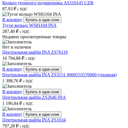
Кольцо упорного подшипника AS110145 CZB
87,93
₽
с НДС
В корзину
Купить в один клик
Тугое кольцо WS81104 INA
287,40
₽
с НДС
Недавно просмотренные товары
Нет в наличии
Центральная шайба INA ZS76119
16 794,88
₽
с НДС
В корзину
Купить в один клик
Центральная шайба INA ZS3151 0000555570000 (упорная)
1 398,76
₽
с НДС
В корзину
Купить в один клик
Центральная шайба ZS2646 INA
1 196,84
₽
с НДС
В корзину
Купить в один клик
Центральная шайба INA ZS1634
797,28
₽
с НДС