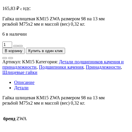
165,83
₽
с НДС
Гайка шлицевая KM15 ZWA размером 98 на 13 мм
резьбой M75x2 мм и массой (вес) 0,32 кг.
6 в наличии
Количество
товара
В корзину
Купить в один клик
Гайка
шлицевая
Артикул:
KM15
Категория:
Детали подшипников качения и
KM15
принадлежности
,
Подшипники качения
,
Принадлежности
,
ZWA
Шлицевые гайки
Описание
Детали
Гайка шлицевая KM15 ZWA размером 98 на 13 мм
резьбой M75x2 мм и массой (вес) 0,32 кг.
бренд
ZWA