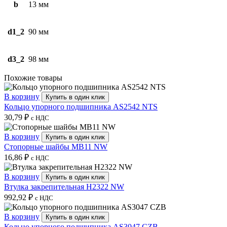
b
13 мм
d1_2
90 мм
d3_2
98 мм
Похожие товары
В корзину
Купить в один клик
Кольцо упорного подшипника AS2542 NTS
30,79
₽
с НДС
В корзину
Купить в один клик
Стопорные шайбы MB11 NW
16,86
₽
с НДС
В корзину
Купить в один клик
Втулка закрепительная H2322 NW
992,92
₽
с НДС
В корзину
Купить в один клик
Кольцо упорного подшипника AS3047 CZB