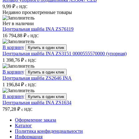
9,99
₽
с НДС
Недавно просмотренные товары
Нет в наличии
Центральная шайба INA ZS76119
16 794,88
₽
с НДС
В корзину
Купить в один клик
Центральная шайба INA ZS3151 0000555570000 (упорная)
1 398,76
₽
с НДС
В корзину
Купить в один клик
Центральная шайба ZS2646 INA
1 196,84
₽
с НДС
В корзину
Купить в один клик
Центральная шайба INA ZS1634
797,28
₽
с НДС
Оформление заказа
Каталог
Политика конфиденциальности
Информация