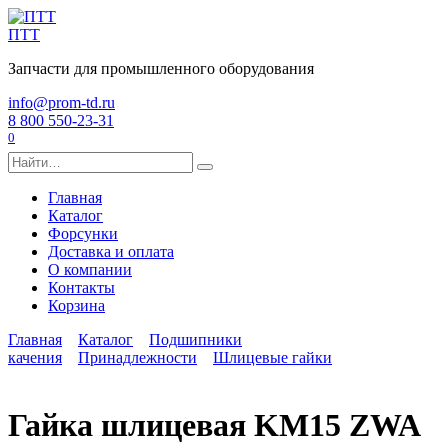
Перейти
к
ПТТ
содержанию
Запчасти для промышленного оборудования
info@prom-td.ru
8 800 550-23-31
0
Search
for:
Главная
Каталог
Форсунки
Доставка и оплата
О компании
Контакты
Корзина
Главная
Каталог
Подшипники
качения
Принадлежности
Шлицевые гайки
Гайка шлицевая KM15 ZWA